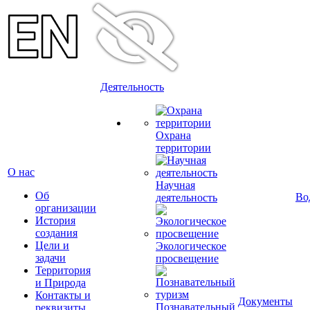
Деятельность
Охрана
территории
О нас
Научная
Об
Во
деятельность
организации
История
создания
Цели и
Экологическое
задачи
просвещение
Территория
и Природа
Контакты и
Документы
Познавательный
реквизиты