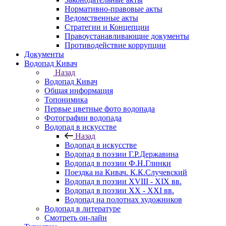
Нормативно-правовые акты
Ведомственные акты
Стратегии и Концепции
Правоустанавливающие документы
Противодействие коррупции
Документы
Водопад Кивач
Назад
Водопад Кивач
Общая информация
Топонимика
Первые цветные фото водопада
Фотографии водопада
Водопад в искусстве
Назад
Водопад в искусстве
Водопад в поэзии Г.Р.Державина
Водопад в поэзии Ф.Н.Глинки
Поездка на Кивач. К.К.Случевский
Водопад в поэзии XVIII - XIX вв.
Водопад в поэзии XX - XXI вв.
Водопад на полотнах художников
Водопад в литературе
Смотреть он-лайн