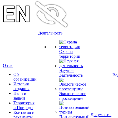
Деятельность
Охрана
территории
О нас
Научная
Об
Во
деятельность
организации
История
создания
Цели и
Экологическое
задачи
просвещение
Территория
и Природа
Контакты и
Документы
Познавательный
реквизиты