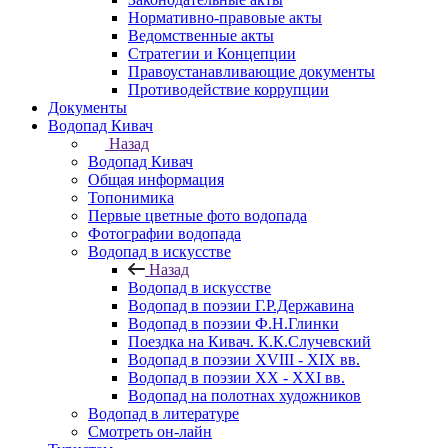
Нормативно-правовые акты
Ведомственные акты
Стратегии и Концепции
Правоустанавливающие документы
Противодействие коррупции
Документы
Водопад Кивач
Назад
Водопад Кивач
Общая информация
Топонимика
Первые цветные фото водопада
Фотографии водопада
Водопад в искусстве
Назад
Водопад в искусстве
Водопад в поэзии Г.Р.Державина
Водопад в поэзии Ф.Н.Глинки
Поездка на Кивач. К.К.Случевский
Водопад в поэзии XVIII - XIX вв.
Водопад в поэзии XX - XXI вв.
Водопад на полотнах художников
Водопад в литературе
Смотреть он-лайн