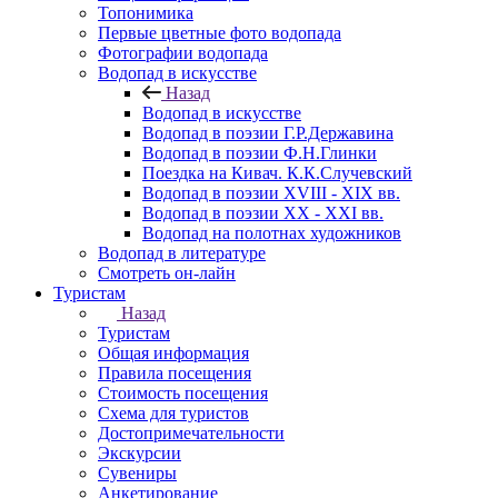
Топонимика
Первые цветные фото водопада
Фотографии водопада
Водопад в искусстве
Назад
Водопад в искусстве
Водопад в поэзии Г.Р.Державина
Водопад в поэзии Ф.Н.Глинки
Поездка на Кивач. К.К.Случевский
Водопад в поэзии XVIII - XIX вв.
Водопад в поэзии XX - XXI вв.
Водопад на полотнах художников
Водопад в литературе
Смотреть он-лайн
Туристам
Назад
Туристам
Общая информация
Правила посещения
Стоимость посещения
Схема для туристов
Достопримечательности
Экскурсии
Сувениры
Анкетирование