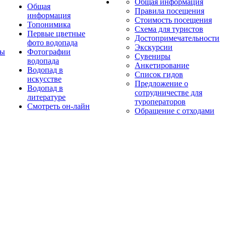
Общая информация
Общая
Правила посещения
информация
Стоимость посещения
Топонимика
Схема для туристов
Первые цветные
Достопримечательности
фото водопада
Экскурсии
ты
Фотографии
Сувениры
водопада
Анкетирование
Водопад в
Список гидов
искусстве
Предложение о
Водопад в
сотрудничестве для
литературе
туроператоров
Смотреть он-лайн
Обращение с отходами