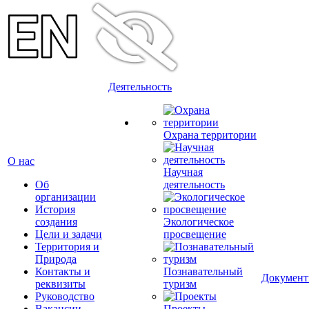
Деятельность
Охрана территории
О нас
Научная
Об
деятельность
организации
История
создания
Экологическое
Цели и задачи
просвещение
Территория и
Природа
Контакты и
Познавательный
Докумен
реквизиты
туризм
Руководство
Вакансии
Проекты