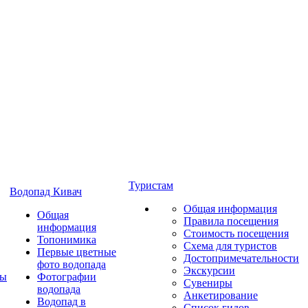
Туристам
Водопад Кивач
Общая информация
Общая
Правила посещения
информация
Стоимость посещения
Топонимика
Схема для туристов
Первые цветные
Достопримечательности
фото водопада
Экскурсии
ты
Фотографии
Сувениры
водопада
Анкетирование
Водопад в
Список гидов