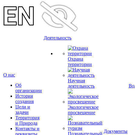
Деятельность
Охрана
территории
О нас
Научная
Об
Во
деятельность
организации
История
создания
Цели и
Экологическое
задачи
просвещение
Территория
и Природа
Контакты и
Документы
Познавательный
реквизиты