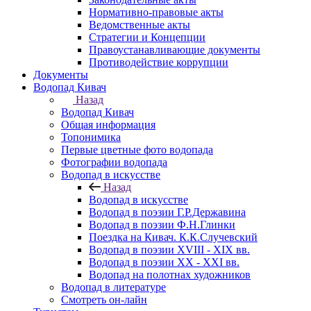
Нормативно-правовые акты
Ведомственные акты
Стратегии и Концепции
Правоустанавливающие документы
Противодействие коррупции
Документы
Водопад Кивач
Назад
Водопад Кивач
Общая информация
Топонимика
Первые цветные фото водопада
Фотографии водопада
Водопад в искусстве
Назад
Водопад в искусстве
Водопад в поэзии Г.Р.Державина
Водопад в поэзии Ф.Н.Глинки
Поездка на Кивач. К.К.Случевский
Водопад в поэзии XVIII - XIX вв.
Водопад в поэзии XX - XXI вв.
Водопад на полотнах художников
Водопад в литературе
Смотреть он-лайн