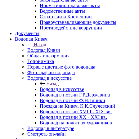
Нормативно-правовые акты
Ведомственные акты
Стратегии и Концепции
Правоустанавливающие документы
Противодействие коррупции
Документы
Водопад Кивач
Назад
Водопад Кивач
Общая информация
Топонимика
Первые цветные фото водопада
Фотографии водопада
Водопад в искусстве
Назад
Водопад в искусстве
Водопад в поэзии Г.Р.Державина
Водопад в поэзии Ф.Н.Глинки
Поездка на Кивач. К.К.Случевский
Водопад в поэзии XVIII - XIX вв.
Водопад в поэзии XX - XXI вв.
Водопад на полотнах художников
Водопад в литературе
Смотреть он-лайн