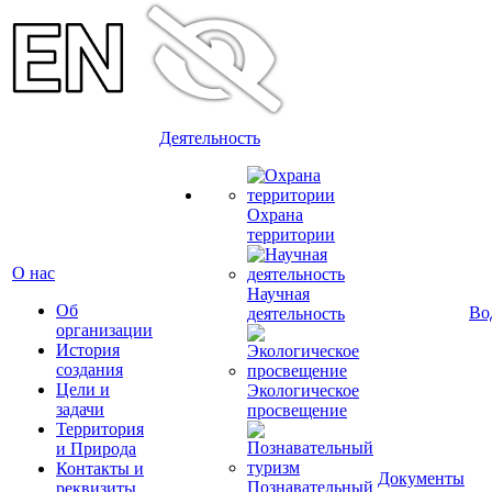
Деятельность
Охрана
территории
О нас
Научная
Об
Во
деятельность
организации
История
создания
Цели и
Экологическое
задачи
просвещение
Территория
и Природа
Контакты и
Документы
Познавательный
реквизиты