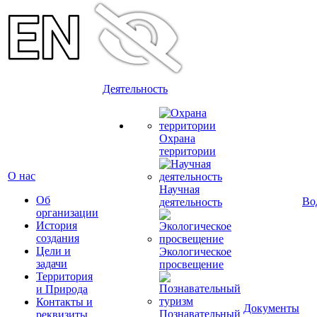
Деятельность
Охрана
территории
О нас
Научная
Об
Во
деятельность
организации
История
создания
Цели и
Экологическое
задачи
просвещение
Территория
и Природа
Контакты и
Документы
Познавательный
реквизиты