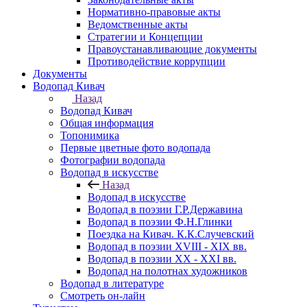
Нормативно-правовые акты
Ведомственные акты
Стратегии и Концепции
Правоустанавливающие документы
Противодействие коррупции
Документы
Водопад Кивач
Назад
Водопад Кивач
Общая информация
Топонимика
Первые цветные фото водопада
Фотографии водопада
Водопад в искусстве
Назад
Водопад в искусстве
Водопад в поэзии Г.Р.Державина
Водопад в поэзии Ф.Н.Глинки
Поездка на Кивач. К.К.Случевский
Водопад в поэзии XVIII - XIX вв.
Водопад в поэзии XX - XXI вв.
Водопад на полотнах художников
Водопад в литературе
Смотреть он-лайн