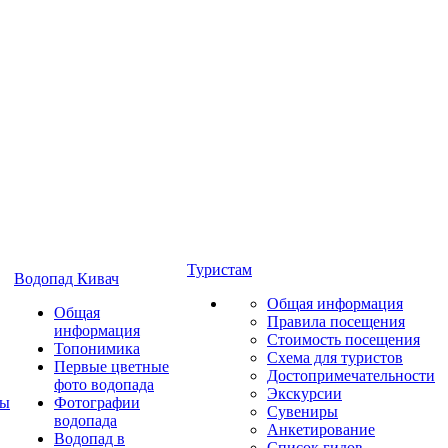
Туристам
Водопад Кивач
Общая информация
Общая
Правила посещения
информация
Стоимость посещения
Топонимика
Схема для туристов
Первые цветные
Достопримечательности
фото водопада
Экскурсии
ты
Фотографии
Сувениры
водопада
Анкетирование
Водопад в
Список гидов