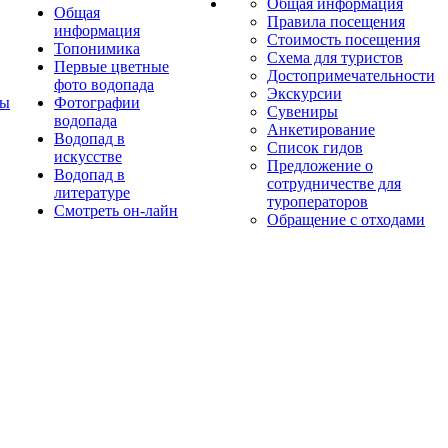
Общая информация
Общая
Правила посещения
информация
Стоимость посещения
Топонимика
Схема для туристов
Первые цветные
Достопримечательности
фото водопада
Экскурсии
ты
Фотографии
Сувениры
водопада
Анкетирование
Водопад в
Список гидов
искусстве
Предложение о
Водопад в
сотрудничестве для
литературе
туроператоров
Смотреть он-лайн
Обращение с отходами