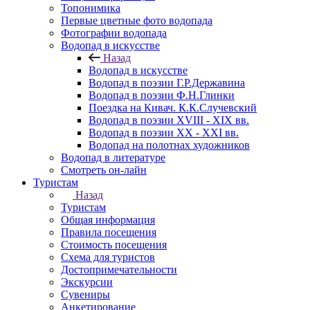
Топонимика
Первые цветные фото водопада
Фотографии водопада
Водопад в искусстве
Назад
Водопад в искусстве
Водопад в поэзии Г.Р.Державина
Водопад в поэзии Ф.Н.Глинки
Поездка на Кивач. К.К.Случевский
Водопад в поэзии XVIII - XIX вв.
Водопад в поэзии XX - XXI вв.
Водопад на полотнах художников
Водопад в литературе
Смотреть он-лайн
Туристам
Назад
Туристам
Общая информация
Правила посещения
Стоимость посещения
Схема для туристов
Достопримечательности
Экскурсии
Сувениры
Анкетирование