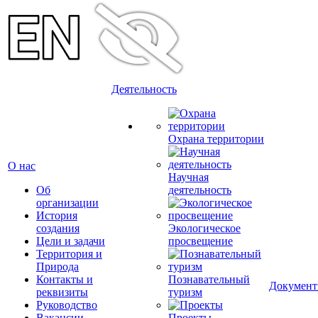
Деятельность
Охрана территории
О нас
Научная
Об
деятельность
организации
История
создания
Экологическое
Цели и задачи
просвещение
Территория и
Природа
Контакты и
Познавательный
Докумен
реквизиты
туризм
Руководство
Вакансии
Проекты