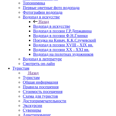
Топонимика
Первые цветные фото водопада
Фотографии водопада
Водопад в искусстве
Назад
Водопад в искусстве
Водопад в поэзии Г.Р.Державина
Водопад в поэзии Ф.Н.Глинки
Поездка на Кивач. К.К.Случевский
Водопад в поэзии XVIII - XIX вв.
Водопад в поэзии XX - XXI вв.
Водопад на полотнах художников
Водопад в литературе
Смотреть он-лайн
Туристам
Назад
Туристам
Общая информация
Правила посещения
Стоимость посещения
Схема для туристов
Достопримечательности
Экскурсии
Сувениры
Анкетирование