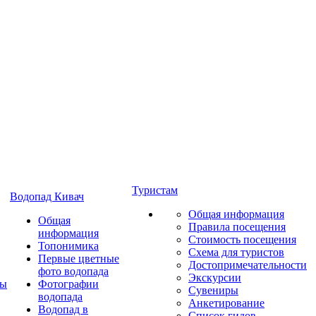
Туристам
Водопад Кивач
Общая информация
Общая
Правила посещения
информация
Стоимость посещения
Топонимика
Схема для туристов
Первые цветные
Достопримечательности
фото водопада
Экскурсии
ты
Фотографии
Сувениры
водопада
Анкетирование
Водопад в
Список гидов