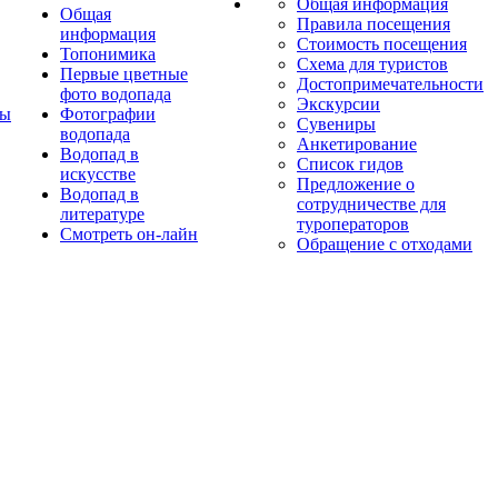
Общая информация
Общая
Правила посещения
информация
Стоимость посещения
Топонимика
Схема для туристов
Первые цветные
Достопримечательности
фото водопада
Экскурсии
ты
Фотографии
Сувениры
водопада
Анкетирование
Водопад в
Список гидов
искусстве
Предложение о
Водопад в
сотрудничестве для
литературе
туроператоров
Смотреть он-лайн
Обращение с отходами