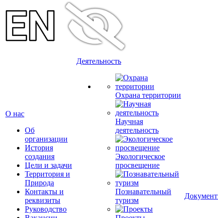
Деятельность
Охрана территории
О нас
Научная
Об
деятельность
организации
История
создания
Экологическое
Цели и задачи
просвещение
Территория и
Природа
Контакты и
Познавательный
Докумен
реквизиты
туризм
Руководство
Вакансии
Проекты