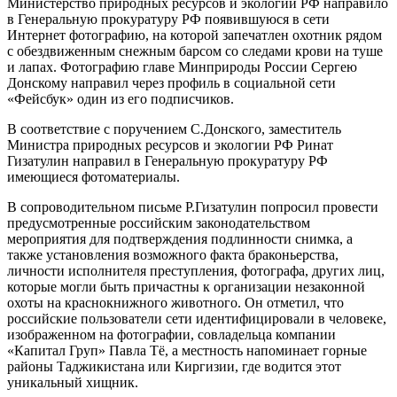
Министерство природных ресурсов и экологии РФ направило
в Генеральную прокуратуру РФ появившуюся в сети
Интернет фотографию, на которой запечатлен охотник рядом
с обездвиженным снежным барсом со следами крови на туше
и лапах. Фотографию главе Минприроды России Сергею
Донскому направил через профиль в социальной сети
«Фейсбук» один из его подписчиков.
В соответствие с поручением С.Донского, заместитель
Министра природных ресурсов и экологии РФ Ринат
Гизатулин направил в Генеральную прокуратуру РФ
имеющиеся фотоматериалы.
В сопроводительном письме Р.Гизатулин попросил провести
предусмотренные российским законодательством
мероприятия для подтверждения подлинности снимка, а
также установления возможного факта браконьерства,
личности исполнителя преступления, фотографа, других лиц,
которые могли быть причастны к организации незаконной
охоты на краснокнижного животного. Он отметил, что
российские пользователи сети идентифицировали в человеке,
изображенном на фотографии, совладельца компании
«Капитал Груп» Павла Тё, а местность напоминает горные
районы Таджикистана или Киргизии, где водится этот
уникальный хищник.