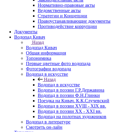
Нормативно-правовые акты
Ведомственные акты
Стратегии и Концепции
Правоустанавливающие документы
Противодействие коррупции
Документы
Водопад Кивач
Назад
Водопад Кивач
Общая информация
Топонимика
Первые цветные фото водопада
Фотографии водопада
Водопад в искусстве
Назад
Водопад в искусстве
Водопад в поэзии Г.Р.Державина
Водопад в поэзии Ф.Н.Глинки
Поездка на Кивач. К.К.Случевский
Водопад в поэзии XVIII - XIX вв.
Водопад в поэзии XX - XXI вв.
Водопад на полотнах художников
Водопад в литературе
Смотреть он-лайн