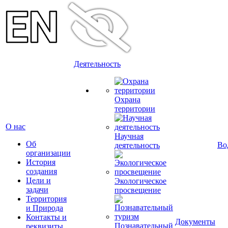
Деятельность
Охрана
территории
О нас
Научная
Об
Во
деятельность
организации
История
создания
Цели и
Экологическое
задачи
просвещение
Территория
и Природа
Контакты и
Документы
Познавательный
реквизиты