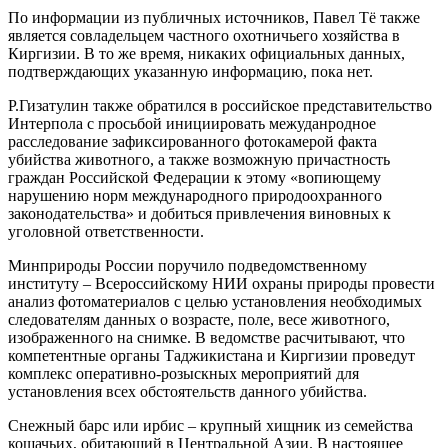
По информации из публичных источников, Павел Тё также
является совладельцем частного охотничьего хозяйства в
Киргизии. В то же время, никаких официальных данных,
подтверждающих указанную информацию, пока нет.
Р.Гизатулин также обратился в российское представительство
Интерпола с просьбой инициировать межуданродное
расследование зафиксированного фотокамерой факта
убийства животного, а также возможную причастность
граждан Российской Федерации к этому «вопиющему
нарушению норм международного природоохранного
законодательства» и добиться привлечения виновных к
уголовной ответственности.
Минприроды России поручило подведомственному
институту – Всероссийскому НИИ охраны природы провести
анализ фотоматериалов с целью установления необходимых
следователям данных о возрасте, поле, весе животного,
изображенного на снимке. В ведомстве расчитывают, что
компетентные органы Таджикистана и Киргизии проведут
комплекс оперативно-розыскных мероприятий для
установления всех обстоятельств данного убийства.
Снежный барс или ирбис – крупный хищник из семейства
кошачьих, обитающий в Центральной Азии. В настоящее