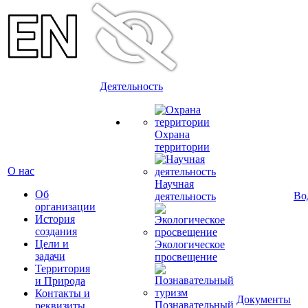
Деятельность
Охрана
территории
О нас
Научная
Об
Во
деятельность
организации
История
создания
Цели и
Экологическое
задачи
просвещение
Территория
и Природа
Контакты и
Документы
Познавательный
реквизиты