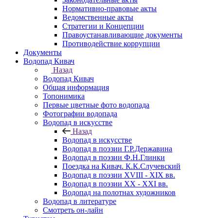
Нормативно-правовые акты
Ведомственные акты
Стратегии и Концепции
Правоустанавливающие документы
Противодействие коррупции
Документы
Водопад Кивач
Назад
Водопад Кивач
Общая информация
Топонимика
Первые цветные фото водопада
Фотографии водопада
Водопад в искусстве
Назад
Водопад в искусстве
Водопад в поэзии Г.Р.Державина
Водопад в поэзии Ф.Н.Глинки
Поездка на Кивач. К.К.Случевский
Водопад в поэзии XVIII - XIX вв.
Водопад в поэзии XX - XXI вв.
Водопад на полотнах художников
Водопад в литературе
Смотреть он-лайн