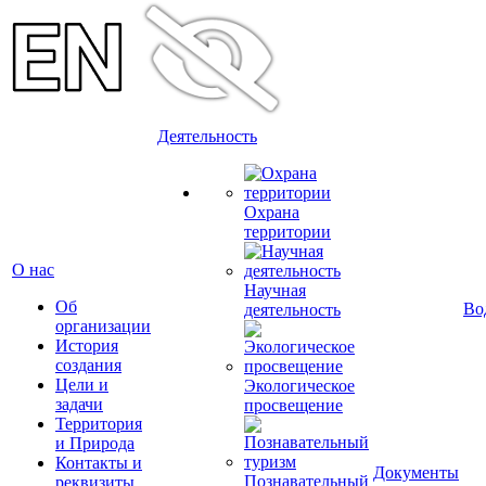
Деятельность
Охрана
территории
О нас
Научная
Об
Во
деятельность
организации
История
создания
Цели и
Экологическое
задачи
просвещение
Территория
и Природа
Контакты и
Документы
Познавательный
реквизиты