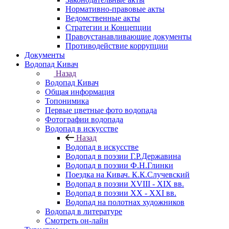
Нормативно-правовые акты
Ведомственные акты
Стратегии и Концепции
Правоустанавливающие документы
Противодействие коррупции
Документы
Водопад Кивач
Назад
Водопад Кивач
Общая информация
Топонимика
Первые цветные фото водопада
Фотографии водопада
Водопад в искусстве
Назад
Водопад в искусстве
Водопад в поэзии Г.Р.Державина
Водопад в поэзии Ф.Н.Глинки
Поездка на Кивач. К.К.Случевский
Водопад в поэзии XVIII - XIX вв.
Водопад в поэзии XX - XXI вв.
Водопад на полотнах художников
Водопад в литературе
Смотреть он-лайн