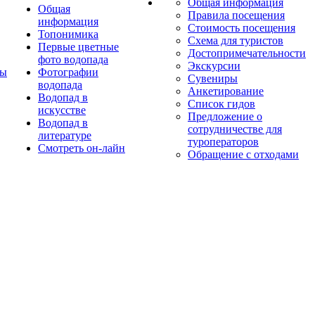
Общая информация
Общая
Правила посещения
информация
Стоимость посещения
Топонимика
Схема для туристов
Первые цветные
Достопримечательности
фото водопада
Экскурсии
ты
Фотографии
Сувениры
водопада
Анкетирование
Водопад в
Список гидов
искусстве
Предложение о
Водопад в
сотрудничестве для
литературе
туроператоров
Смотреть он-лайн
Обращение с отходами