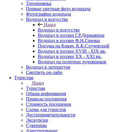
Топонимика
Первые цветные фото водопада
Фотографии водопада
Водопад в искусстве
Назад
Водопад в искусстве
Водопад в поэзии Г.Р.Державина
Водопад в поэзии Ф.Н.Глинки
Поездка на Кивач. К.К.Случевский
Водопад в поэзии XVIII - XIX вв.
Водопад в поэзии XX - XXI вв.
Водопад на полотнах художников
Водопад в литературе
Смотреть он-лайн
Туристам
Назад
Туристам
Общая информация
Правила посещения
Стоимость посещения
Схема для туристов
Достопримечательности
Экскурсии
Сувениры
Анкетирование