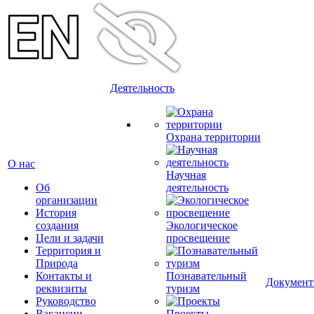
Деятельность
Охрана территории
О нас
Научная
Об
деятельность
организации
История
создания
Экологическое
Цели и задачи
просвещение
Территория и
Природа
Контакты и
Познавательный
Докумен
реквизиты
туризм
Руководство
Вакансии
Проекты