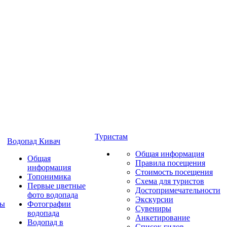
Туристам
Водопад Кивач
Общая информация
Общая
Правила посещения
информация
Стоимость посещения
Топонимика
Схема для туристов
Первые цветные
Достопримечательности
фото водопада
Экскурсии
ты
Фотографии
Сувениры
водопада
Анкетирование
Водопад в
Список гидов