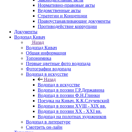
Нормативно-правовые акты
Ведомственные акты
Стратегии и Концепции
Правоустанавливающие документы
Противодействие коррупции
Документы
Водопад Кивач
Назад
Водопад Кивач
Общая информация
Топонимика
Первые цветные фото водопада
Фотографии водопада
Водопад в искусстве
Назад
Водопад в искусстве
Водопад в поэзии Г.Р.Державина
Водопад в поэзии Ф.Н.Глинки
Поездка на Кивач. К.К.Случевский
Водопад в поэзии XVIII - XIX вв.
Водопад в поэзии XX - XXI вв.
Водопад на полотнах художников
Водопад в литературе
Смотреть он-лайн