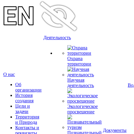
Деятельность
Охрана
территории
О нас
Научная
Об
Во
деятельность
организации
История
создания
Цели и
Экологическое
задачи
просвещение
Территория
и Природа
Контакты и
Документы
Познавательный
реквизиты