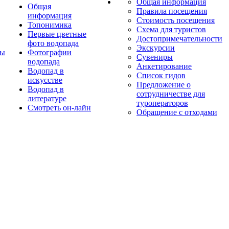
Общая информация
Общая
Правила посещения
информация
Стоимость посещения
Топонимика
Схема для туристов
Первые цветные
Достопримечательности
фото водопада
Экскурсии
ты
Фотографии
Сувениры
водопада
Анкетирование
Водопад в
Список гидов
искусстве
Предложение о
Водопад в
сотрудничестве для
литературе
туроператоров
Смотреть он-лайн
Обращение с отходами