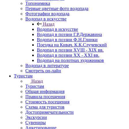
Топонимика
Первые цветные фото водопада
Фотографии водопада
Водопад в искусстве
Назад
Водопад в искусстве
Водопад в поэзии Г.Р.Державина
Водопад в поэзии Ф.Н.Глинки
Поездка на Кивач. К.К.Случевский
Водопад в поэзии XVIII - XIX вв.
Водопад в поэзии XX - XXI вв.
Водопад на полотнах художников
Водопад в литературе
Смотреть он-лайн
Туристам
Назад
Туристам
Общая информация
Правила посещения
Стоимость посещения
Схема для туристов
Достопримечательности
Экскурсии
Сувениры
Анкетирование