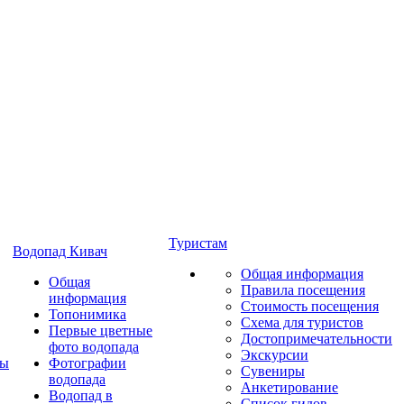
Туристам
Водопад Кивач
Общая информация
Общая
Правила посещения
информация
Стоимость посещения
Топонимика
Схема для туристов
Первые цветные
Достопримечательности
фото водопада
Экскурсии
ты
Фотографии
Сувениры
водопада
Анкетирование
Водопад в
Список гидов