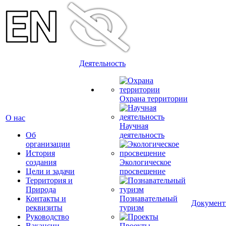
Деятельность
Охрана территории
О нас
Научная
Об
деятельность
организации
История
создания
Экологическое
Цели и задачи
просвещение
Территория и
Природа
Контакты и
Познавательный
Докумен
реквизиты
туризм
Руководство
Вакансии
Проекты