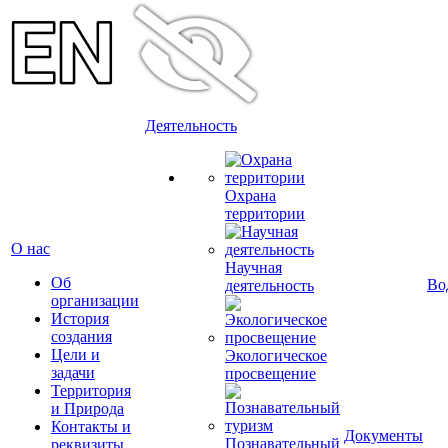
Деятельность
Охрана
территории
О нас
Научная
Об
Во
деятельность
организации
История
создания
Цели и
Экологическое
задачи
просвещение
Территория
и Природа
Контакты и
Документы
Познавательный
реквизиты