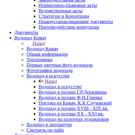
Нормативно-правовые акты
Ведомственные акты
Стратегии и Концепции
Правоустанавливающие документы
Противодействие коррупции
Документы
Водопад Кивач
Назад
Водопад Кивач
Общая информация
Топонимика
Первые цветные фото водопада
Фотографии водопада
Водопад в искусстве
Назад
Водопад в искусстве
Водопад в поэзии Г.Р.Державина
Водопад в поэзии Ф.Н.Глинки
Поездка на Кивач. К.К.Случевский
Водопад в поэзии XVIII - XIX вв.
Водопад в поэзии XX - XXI вв.
Водопад на полотнах художников
Водопад в литературе
Смотреть он-лайн