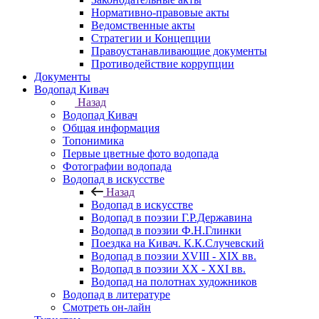
Нормативно-правовые акты
Ведомственные акты
Стратегии и Концепции
Правоустанавливающие документы
Противодействие коррупции
Документы
Водопад Кивач
Назад
Водопад Кивач
Общая информация
Топонимика
Первые цветные фото водопада
Фотографии водопада
Водопад в искусстве
Назад
Водопад в искусстве
Водопад в поэзии Г.Р.Державина
Водопад в поэзии Ф.Н.Глинки
Поездка на Кивач. К.К.Случевский
Водопад в поэзии XVIII - XIX вв.
Водопад в поэзии XX - XXI вв.
Водопад на полотнах художников
Водопад в литературе
Смотреть он-лайн