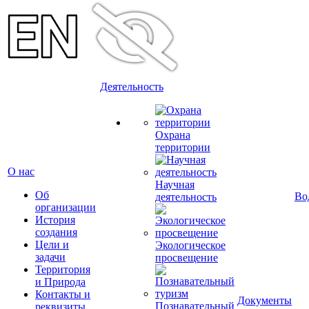
Деятельность
Охрана
территории
О нас
Научная
Об
Во
деятельность
организации
История
создания
Цели и
Экологическое
задачи
просвещение
Территория
и Природа
Контакты и
Документы
Познавательный
реквизиты