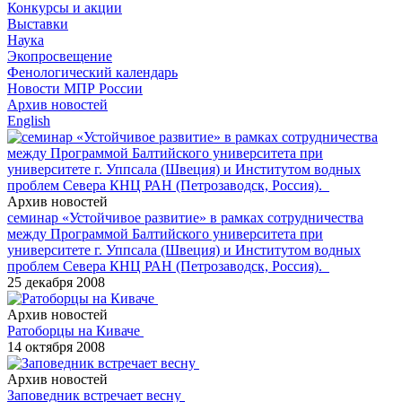
Конкурсы и акции
Выставки
Наука
Экопросвещение
Фенологический календарь
Новости МПР России
Архив новостей
English
Архив новостей
семинар «Устойчивое развитие» в рамках сотрудничества
между Программой Балтийского университета при
университете г. Уппсала (Швеция) и Институтом водных
проблем Севера КНЦ РАН (Петрозаводск, Россия).
25 декабря 2008
Архив новостей
Ратоборцы на Киваче
14 октября 2008
Архив новостей
Заповедник встречает весну