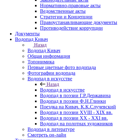
Нормативно-правовые акты
Ведомственные акты
Стратегии и Концепции
Правоустанавливающие документы
Противодействие коррупции
Документы
Водопад Кивач
Назад
Водопад Кивач
Общая информация
Топонимика
Первые цветные фото водопада
Фотографии водопада
Водопад в искусстве
Назад
Водопад в искусстве
Водопад в поэзии Г.Р.Державина
Водопад в поэзии Ф.Н.Глинки
Поездка на Кивач. К.К.Случевский
Водопад в поэзии XVIII - XIX вв.
Водопад в поэзии XX - XXI вв.
Водопад на полотнах художников
Водопад в литературе
Смотреть он-лайн