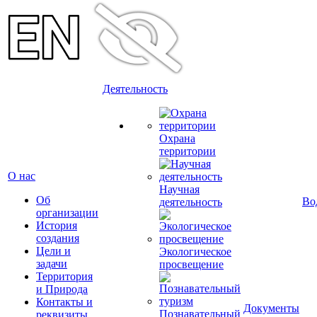
Деятельность
Охрана
территории
О нас
Научная
Об
Во
деятельность
организации
История
создания
Цели и
Экологическое
задачи
просвещение
Территория
и Природа
Контакты и
Документы
Познавательный
реквизиты