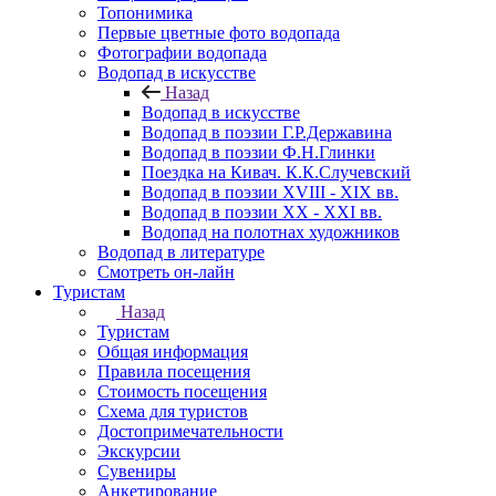
Топонимика
Первые цветные фото водопада
Фотографии водопада
Водопад в искусстве
Назад
Водопад в искусстве
Водопад в поэзии Г.Р.Державина
Водопад в поэзии Ф.Н.Глинки
Поездка на Кивач. К.К.Случевский
Водопад в поэзии XVIII - XIX вв.
Водопад в поэзии XX - XXI вв.
Водопад на полотнах художников
Водопад в литературе
Смотреть он-лайн
Туристам
Назад
Туристам
Общая информация
Правила посещения
Стоимость посещения
Схема для туристов
Достопримечательности
Экскурсии
Сувениры
Анкетирование