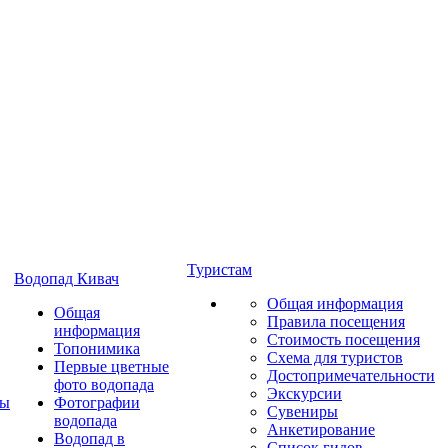
Туристам
Водопад Кивач
Общая информация
Общая
Правила посещения
информация
Стоимость посещения
Топонимика
Схема для туристов
Первые цветные
Достопримечательности
фото водопада
Экскурсии
ты
Фотографии
Сувениры
водопада
Анкетирование
Водопад в
Список гидов