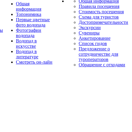
Общая информация
Общая
Правила посещения
информация
Стоимость посещения
Топонимика
Схема для туристов
Первые цветные
Достопримечательности
фото водопада
Экскурсии
ты
Фотографии
Сувениры
водопада
Анкетирование
Водопад в
Список гидов
искусстве
Предложение о
Водопад в
сотрудничестве для
литературе
туроператоров
Смотреть он-лайн
Обращение с отходами