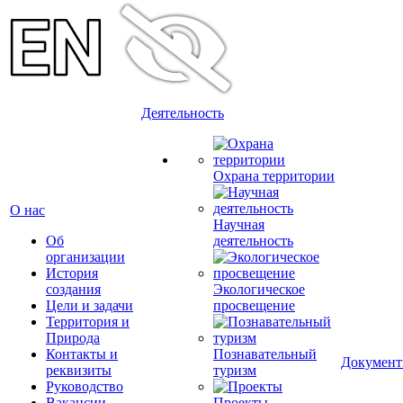
Деятельность
Охрана территории
О нас
Научная
Об
деятельность
организации
История
создания
Экологическое
Цели и задачи
просвещение
Территория и
Природа
Контакты и
Познавательный
Докумен
реквизиты
туризм
Руководство
Вакансии
Проекты