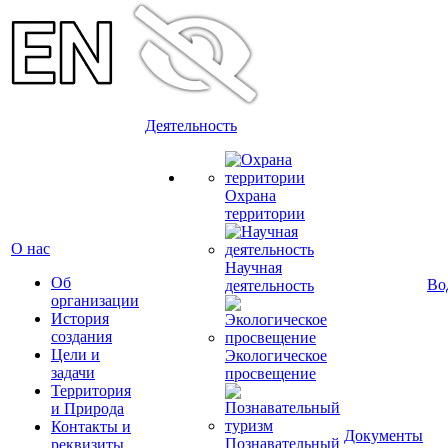
Деятельность
Охрана
территории
О нас
Научная
Об
Во
деятельность
организации
История
создания
Цели и
Экологическое
задачи
просвещение
Территория
и Природа
Контакты и
Документы
Познавательный
реквизиты