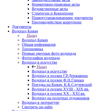
Нормативно-правовые акты
Ведомственные акты
Стратегии и Концепции
Правоустанавливающие документы
Противодействие коррупции
Документы
Водопад Кивач
Назад
Водопад Кивач
Общая информация
Топонимика
Первые цветные фото водопада
Фотографии водопада
Водопад в искусстве
Назад
Водопад в искусстве
Водопад в поэзии Г.Р.Державина
Водопад в поэзии Ф.Н.Глинки
Поездка на Кивач. К.К.Случевский
Водопад в поэзии XVIII - XIX вв.
Водопад в поэзии XX - XXI вв.
Водопад на полотнах художников
Водопад в литературе
Смотреть он-лайн