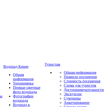
Туристам
Водопад Кивач
Общая информация
Общая
Правила посещения
информация
Стоимость посещения
Топонимика
Схема для туристов
Первые цветные
Достопримечательности
фото водопада
Экскурсии
ты
Фотографии
Сувениры
водопада
Анкетирование
Водопад в
Список гидов