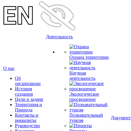
Деятельность
Охрана территории
О нас
Научная
Об
деятельность
организации
История
создания
Экологическое
Цели и задачи
просвещение
Территория и
Природа
Контакты и
Познавательный
Докумен
реквизиты
туризм
Руководство
Вакансии
Проекты