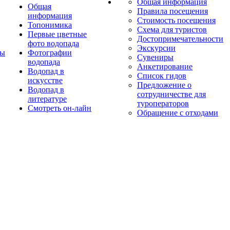
Общая информация
Общая
Правила посещения
информация
Стоимость посещения
Топонимика
Схема для туристов
Первые цветные
Достопримечательности
фото водопада
Экскурсии
ты
Фотографии
Сувениры
водопада
Анкетирование
Водопад в
Список гидов
искусстве
Предложение о
Водопад в
сотрудничестве для
литературе
туроператоров
Смотреть он-лайн
Обращение с отходами