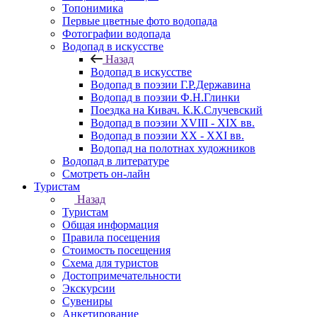
Топонимика
Первые цветные фото водопада
Фотографии водопада
Водопад в искусстве
Назад
Водопад в искусстве
Водопад в поэзии Г.Р.Державина
Водопад в поэзии Ф.Н.Глинки
Поездка на Кивач. К.К.Случевский
Водопад в поэзии XVIII - XIX вв.
Водопад в поэзии XX - XXI вв.
Водопад на полотнах художников
Водопад в литературе
Смотреть он-лайн
Туристам
Назад
Туристам
Общая информация
Правила посещения
Стоимость посещения
Схема для туристов
Достопримечательности
Экскурсии
Сувениры
Анкетирование