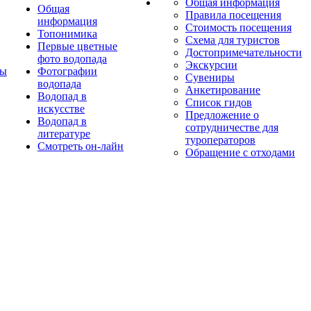
Общая информация
Общая
Правила посещения
информация
Стоимость посещения
Топонимика
Схема для туристов
Первые цветные
Достопримечательности
фото водопада
Экскурсии
ты
Фотографии
Сувениры
водопада
Анкетирование
Водопад в
Список гидов
искусстве
Предложение о
Водопад в
сотрудничестве для
литературе
туроператоров
Смотреть он-лайн
Обращение с отходами