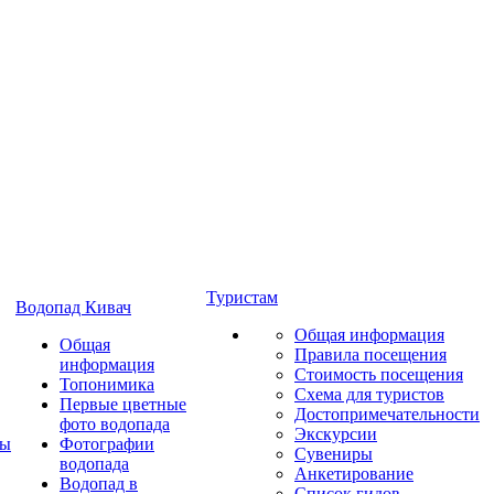
Туристам
Водопад Кивач
Общая информация
Общая
Правила посещения
информация
Стоимость посещения
Топонимика
Схема для туристов
Первые цветные
Достопримечательности
фото водопада
Экскурсии
ты
Фотографии
Сувениры
водопада
Анкетирование
Водопад в
Список гидов