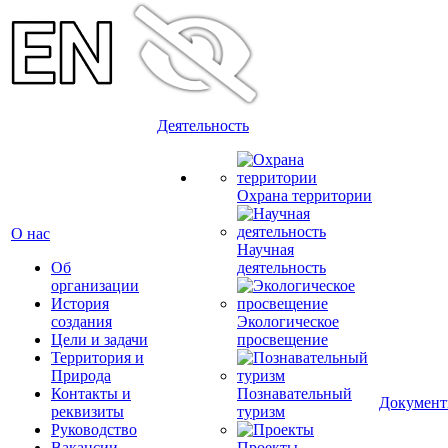
Деятельность
Охрана территории
О нас
Научная
Об
деятельность
организации
История
создания
Экологическое
Цели и задачи
просвещение
Территория и
Природа
Контакты и
Познавательный
Докумен
реквизиты
туризм
Руководство
Вакансии
Проекты