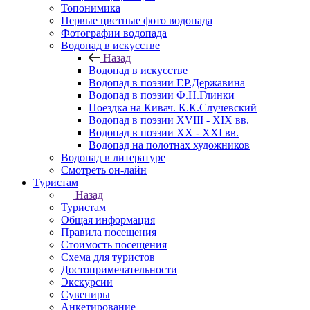
Топонимика
Первые цветные фото водопада
Фотографии водопада
Водопад в искусстве
Назад
Водопад в искусстве
Водопад в поэзии Г.Р.Державина
Водопад в поэзии Ф.Н.Глинки
Поездка на Кивач. К.К.Случевский
Водопад в поэзии XVIII - XIX вв.
Водопад в поэзии XX - XXI вв.
Водопад на полотнах художников
Водопад в литературе
Смотреть он-лайн
Туристам
Назад
Туристам
Общая информация
Правила посещения
Стоимость посещения
Схема для туристов
Достопримечательности
Экскурсии
Сувениры
Анкетирование