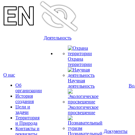
Деятельность
Охрана
территории
О нас
Научная
Об
Во
деятельность
организации
История
создания
Цели и
Экологическое
задачи
просвещение
Территория
и Природа
Контакты и
Документы
Познавательный
реквизиты