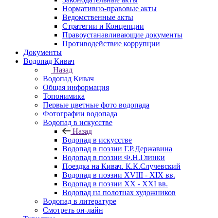
Нормативно-правовые акты
Ведомственные акты
Стратегии и Концепции
Правоустанавливающие документы
Противодействие коррупции
Документы
Водопад Кивач
Назад
Водопад Кивач
Общая информация
Топонимика
Первые цветные фото водопада
Фотографии водопада
Водопад в искусстве
Назад
Водопад в искусстве
Водопад в поэзии Г.Р.Державина
Водопад в поэзии Ф.Н.Глинки
Поездка на Кивач. К.К.Случевский
Водопад в поэзии XVIII - XIX вв.
Водопад в поэзии XX - XXI вв.
Водопад на полотнах художников
Водопад в литературе
Смотреть он-лайн