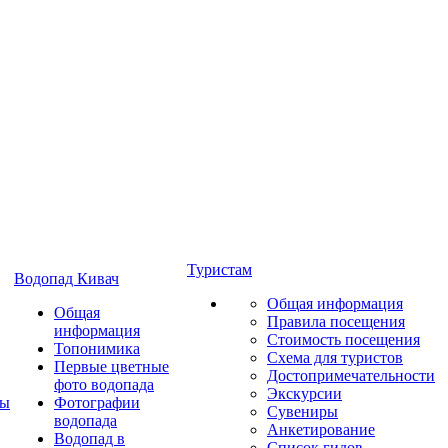
Туристам
Водопад Кивач
Общая информация
Общая
Правила посещения
информация
Стоимость посещения
Топонимика
Схема для туристов
Первые цветные
Достопримечательности
фото водопада
Экскурсии
ты
Фотографии
Сувениры
водопада
Анкетирование
Водопад в
Список гидов