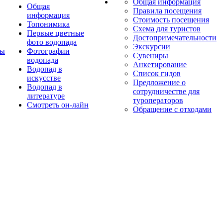
Общая информация
Общая
Правила посещения
информация
Стоимость посещения
Топонимика
Схема для туристов
Первые цветные
Достопримечательности
фото водопада
Экскурсии
ты
Фотографии
Сувениры
водопада
Анкетирование
Водопад в
Список гидов
искусстве
Предложение о
Водопад в
сотрудничестве для
литературе
туроператоров
Смотреть он-лайн
Обращение с отходами