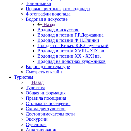
Топонимика
Первые цветные фото водопада
Фотографии водопада
Водопад в искусстве
Назад
Водопад в искусстве
Водопад в поэзии Г.Р.Державина
Водопад в поэзии Ф.Н.Глинки
Поездка на Кивач. К.К.Случевский
Водопад в поэзии XVIII - XIX вв.
Водопад в поэзии XX - XXI вв.
Водопад на полотнах художников
Водопад в литературе
Смотреть он-лайн
Туристам
Назад
Туристам
Общая информация
Правила посещения
Стоимость посещения
Схема для туристов
Достопримечательности
Экскурсии
Сувениры
Анкетирование