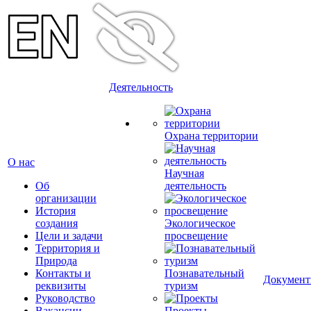
Деятельность
Охрана территории
О нас
Научная
Об
деятельность
организации
История
создания
Экологическое
Цели и задачи
просвещение
Территория и
Природа
Контакты и
Познавательный
Докумен
реквизиты
туризм
Руководство
Вакансии
Проекты