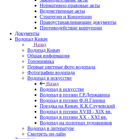
Нормативно-правовые акты
Ведомственные акты
Стратегии и Концепции
Правоустанавливающие документы
Противодействие коррупции
Документы
Водопад Кивач
Назад
Водопад Кивач
Общая информация
Топонимика
Первые цветные фото водопада
Фотографии водопада
Водопад в искусстве
Назад
Водопад в искусстве
Водопад в поэзии Г.Р.Державина
Водопад в поэзии Ф.Н.Глинки
Поездка на Кивач. К.К.Случевский
Водопад в поэзии XVIII - XIX вв.
Водопад в поэзии XX - XXI вв.
Водопад на полотнах художников
Водопад в литературе
Смотреть он-лайн