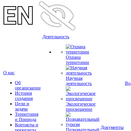
Деятельность
Охрана
территории
О нас
Научная
Об
Во
деятельность
организации
История
создания
Цели и
Экологическое
задачи
просвещение
Территория
и Природа
Контакты и
Документы
Познавательный
реквизиты