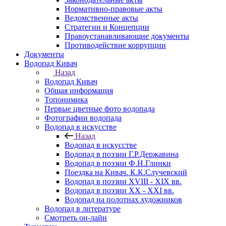
Нормативно-правовые акты
Ведомственные акты
Стратегии и Концепции
Правоустанавливающие документы
Противодействие коррупции
Документы
Водопад Кивач
Назад
Водопад Кивач
Общая информация
Топонимика
Первые цветные фото водопада
Фотографии водопада
Водопад в искусстве
Назад
Водопад в искусстве
Водопад в поэзии Г.Р.Державина
Водопад в поэзии Ф.Н.Глинки
Поездка на Кивач. К.К.Случевский
Водопад в поэзии XVIII - XIX вв.
Водопад в поэзии XX - XXI вв.
Водопад на полотнах художников
Водопад в литературе
Смотреть он-лайн