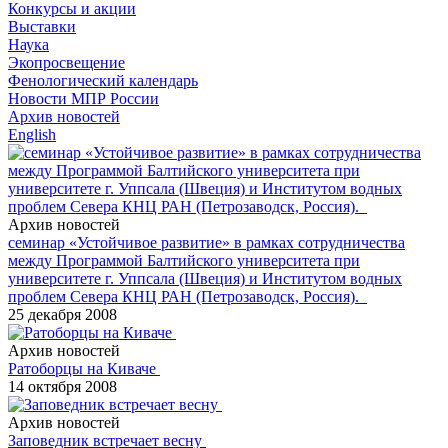
Конкурсы и акции
Выставки
Наука
Экопросвещение
Фенологический календарь
Новости МПР России
Архив новостей
English
Архив новостей
семинар «Устойчивое развитие» в рамках сотрудничества
между Программой Балтийского университета при
университете г. Уппсала (Швеция) и Институтом водных
проблем Севера КНЦ РАН (Петрозаводск, Россия).
25 декабря 2008
Архив новостей
Ратоборцы на Киваче
14 октября 2008
Архив новостей
Заповедник встречает весну