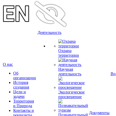
Деятельность
Охрана
территории
О нас
Научная
Об
Во
деятельность
организации
История
создания
Цели и
Экологическое
задачи
просвещение
Территория
и Природа
Контакты и
Документы
Познавательный
реквизиты