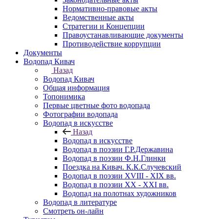
Нормативно-правовые акты
Ведомственные акты
Стратегии и Концепции
Правоустанавливающие документы
Противодействие коррупции
Документы
Водопад Кивач
Назад
Водопад Кивач
Общая информация
Топонимика
Первые цветные фото водопада
Фотографии водопада
Водопад в искусстве
Назад
Водопад в искусстве
Водопад в поэзии Г.Р.Державина
Водопад в поэзии Ф.Н.Глинки
Поездка на Кивач. К.К.Случевский
Водопад в поэзии XVIII - XIX вв.
Водопад в поэзии XX - XXI вв.
Водопад на полотнах художников
Водопад в литературе
Смотреть он-лайн