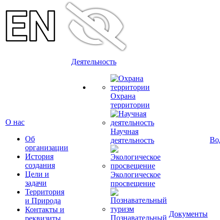
Деятельность
Охрана
территории
О нас
Научная
Об
Во
деятельность
организации
История
создания
Цели и
Экологическое
задачи
просвещение
Территория
и Природа
Контакты и
Документы
Познавательный
реквизиты