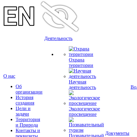
Деятельность
Охрана
территории
О нас
Научная
Об
Во
деятельность
организации
История
создания
Цели и
Экологическое
задачи
просвещение
Территория
и Природа
Контакты и
Документы
Познавательный
реквизиты