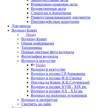
Нормативно-правовые акты
Ведомственные акты
Стратегии и Концепции
Правоустанавливающие документы
Противодействие коррупции
Документы
Водопад Кивач
Назад
Водопад Кивач
Общая информация
Топонимика
Первые цветные фото водопада
Фотографии водопада
Водопад в искусстве
Назад
Водопад в искусстве
Водопад в поэзии Г.Р.Державина
Водопад в поэзии Ф.Н.Глинки
Поездка на Кивач. К.К.Случевский
Водопад в поэзии XVIII - XIX вв.
Водопад в поэзии XX - XXI вв.
Водопад на полотнах художников
Водопад в литературе
Смотреть он-лайн