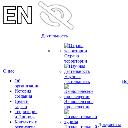
Деятельность
Охрана
территории
О нас
Научная
Об
Во
деятельность
организации
История
создания
Цели и
Экологическое
задачи
просвещение
Территория
и Природа
Контакты и
Документы
Познавательный
реквизиты