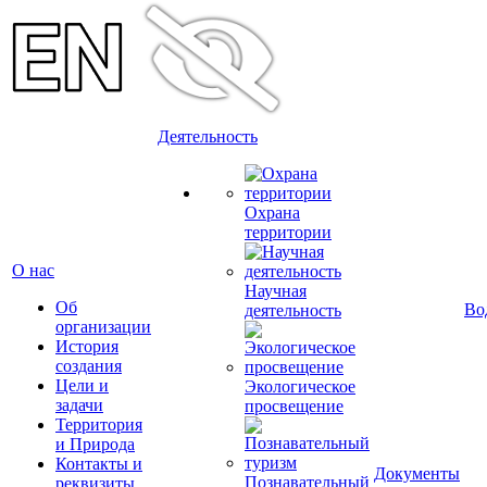
Деятельность
Охрана
территории
О нас
Научная
Об
Во
деятельность
организации
История
создания
Цели и
Экологическое
задачи
просвещение
Территория
и Природа
Контакты и
Документы
Познавательный
реквизиты