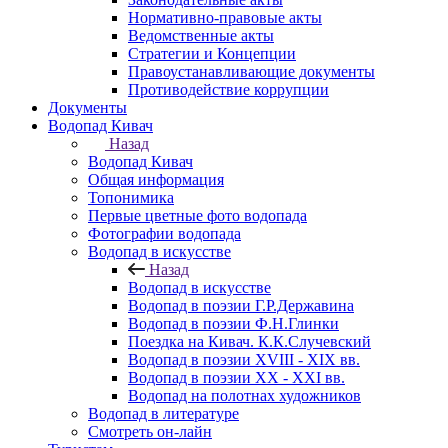
Нормативно-правовые акты
Ведомственные акты
Стратегии и Концепции
Правоустанавливающие документы
Противодействие коррупции
Документы
Водопад Кивач
Назад
Водопад Кивач
Общая информация
Топонимика
Первые цветные фото водопада
Фотографии водопада
Водопад в искусстве
Назад
Водопад в искусстве
Водопад в поэзии Г.Р.Державина
Водопад в поэзии Ф.Н.Глинки
Поездка на Кивач. К.К.Случевский
Водопад в поэзии XVIII - XIX вв.
Водопад в поэзии XX - XXI вв.
Водопад на полотнах художников
Водопад в литературе
Смотреть он-лайн