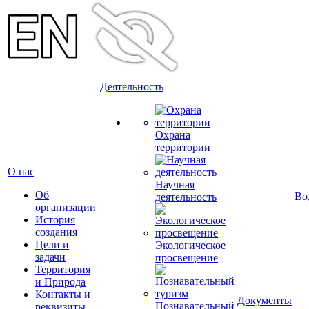
Деятельность
Охрана
территории
О нас
Научная
Об
Во
деятельность
организации
История
создания
Цели и
Экологическое
задачи
просвещение
Территория
и Природа
Контакты и
Документы
Познавательный
реквизиты