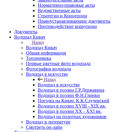
Нормативно-правовые акты
Ведомственные акты
Стратегии и Концепции
Правоустанавливающие документы
Противодействие коррупции
Документы
Водопад Кивач
Назад
Водопад Кивач
Общая информация
Топонимика
Первые цветные фото водопада
Фотографии водопада
Водопад в искусстве
Назад
Водопад в искусстве
Водопад в поэзии Г.Р.Державина
Водопад в поэзии Ф.Н.Глинки
Поездка на Кивач. К.К.Случевский
Водопад в поэзии XVIII - XIX вв.
Водопад в поэзии XX - XXI вв.
Водопад на полотнах художников
Водопад в литературе
Смотреть он-лайн