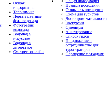
Общая информация
Общая
Правила посещения
информация
Стоимость посещения
Топонимика
Схема для туристов
Первые цветные
Достопримечательности
фото водопада
Экскурсии
ты
Фотографии
Сувениры
водопада
Анкетирование
Водопад в
Список гидов
искусстве
Предложение о
Водопад в
сотрудничестве для
литературе
туроператоров
Смотреть он-лайн
Обращение с отходами