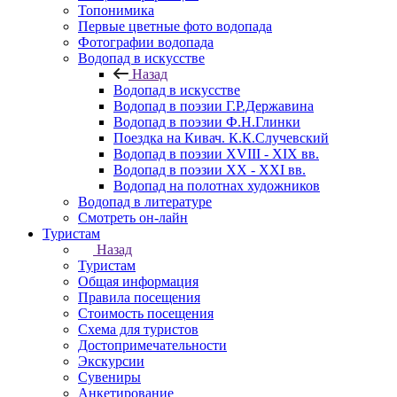
Топонимика
Первые цветные фото водопада
Фотографии водопада
Водопад в искусстве
Назад
Водопад в искусстве
Водопад в поэзии Г.Р.Державина
Водопад в поэзии Ф.Н.Глинки
Поездка на Кивач. К.К.Случевский
Водопад в поэзии XVIII - XIX вв.
Водопад в поэзии XX - XXI вв.
Водопад на полотнах художников
Водопад в литературе
Смотреть он-лайн
Туристам
Назад
Туристам
Общая информация
Правила посещения
Стоимость посещения
Схема для туристов
Достопримечательности
Экскурсии
Сувениры
Анкетирование