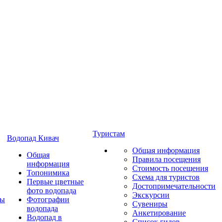
Туристам
Водопад Кивач
Общая информация
Общая
Правила посещения
информация
Стоимость посещения
Топонимика
Схема для туристов
Первые цветные
Достопримечательности
фото водопада
Экскурсии
ты
Фотографии
Сувениры
водопада
Анкетирование
Водопад в
Список гидов