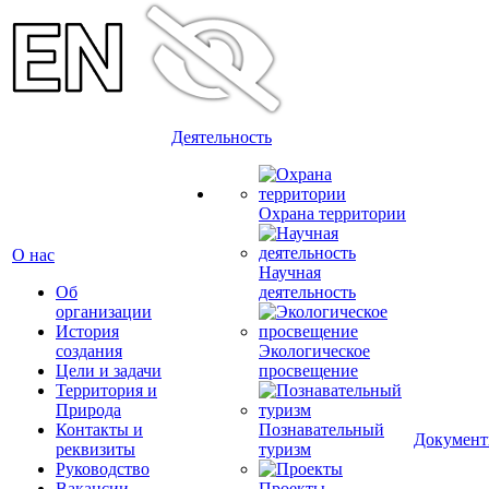
Деятельность
Охрана территории
О нас
Научная
Об
деятельность
организации
История
создания
Экологическое
Цели и задачи
просвещение
Территория и
Природа
Контакты и
Познавательный
Докумен
реквизиты
туризм
Руководство
Вакансии
Проекты