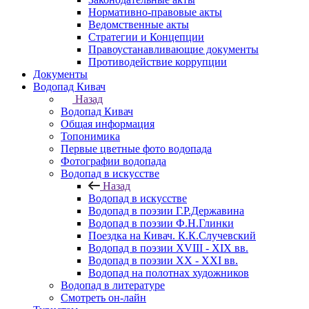
Нормативно-правовые акты
Ведомственные акты
Стратегии и Концепции
Правоустанавливающие документы
Противодействие коррупции
Документы
Водопад Кивач
Назад
Водопад Кивач
Общая информация
Топонимика
Первые цветные фото водопада
Фотографии водопада
Водопад в искусстве
Назад
Водопад в искусстве
Водопад в поэзии Г.Р.Державина
Водопад в поэзии Ф.Н.Глинки
Поездка на Кивач. К.К.Случевский
Водопад в поэзии XVIII - XIX вв.
Водопад в поэзии XX - XXI вв.
Водопад на полотнах художников
Водопад в литературе
Смотреть он-лайн