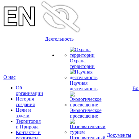
Деятельность
Охрана
территории
О нас
Научная
Об
Во
деятельность
организации
История
создания
Цели и
Экологическое
задачи
просвещение
Территория
и Природа
Контакты и
Документы
Познавательный
реквизиты