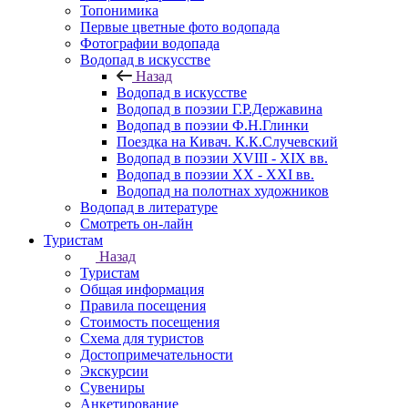
Топонимика
Первые цветные фото водопада
Фотографии водопада
Водопад в искусстве
Назад
Водопад в искусстве
Водопад в поэзии Г.Р.Державина
Водопад в поэзии Ф.Н.Глинки
Поездка на Кивач. К.К.Случевский
Водопад в поэзии XVIII - XIX вв.
Водопад в поэзии XX - XXI вв.
Водопад на полотнах художников
Водопад в литературе
Смотреть он-лайн
Туристам
Назад
Туристам
Общая информация
Правила посещения
Стоимость посещения
Схема для туристов
Достопримечательности
Экскурсии
Сувениры
Анкетирование