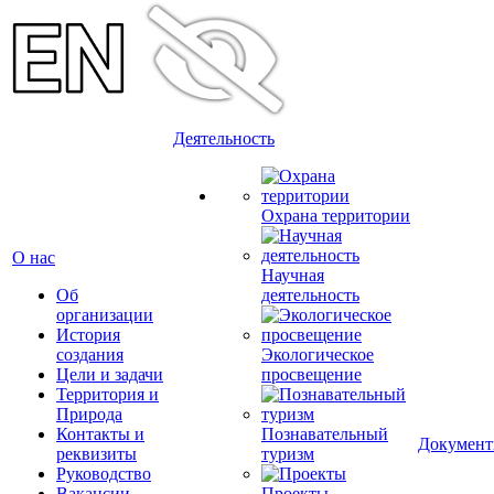
Деятельность
Охрана территории
О нас
Научная
Об
деятельность
организации
История
создания
Экологическое
Цели и задачи
просвещение
Территория и
Природа
Контакты и
Познавательный
Докумен
реквизиты
туризм
Руководство
Вакансии
Проекты