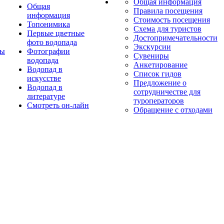
Общая информация
Общая
Правила посещения
информация
Стоимость посещения
Топонимика
Схема для туристов
Первые цветные
Достопримечательности
фото водопада
Экскурсии
ты
Фотографии
Сувениры
водопада
Анкетирование
Водопад в
Список гидов
искусстве
Предложение о
Водопад в
сотрудничестве для
литературе
туроператоров
Смотреть он-лайн
Обращение с отходами