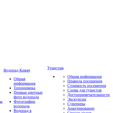
Туристам
Водопад Кивач
Общая информация
Общая
Правила посещения
информация
Стоимость посещения
Топонимика
Схема для туристов
Первые цветные
Достопримечательности
фото водопада
Экскурсии
ты
Фотографии
Сувениры
водопада
Анкетирование
Водопад в
Список гидов