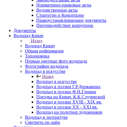
Нормативно-правовые акты
Ведомственные акты
Стратегии и Концепции
Правоустанавливающие документы
Противодействие коррупции
Документы
Водопад Кивач
Назад
Водопад Кивач
Общая информация
Топонимика
Первые цветные фото водопада
Фотографии водопада
Водопад в искусстве
Назад
Водопад в искусстве
Водопад в поэзии Г.Р.Державина
Водопад в поэзии Ф.Н.Глинки
Поездка на Кивач. К.К.Случевский
Водопад в поэзии XVIII - XIX вв.
Водопад в поэзии XX - XXI вв.
Водопад на полотнах художников
Водопад в литературе
Смотреть он-лайн