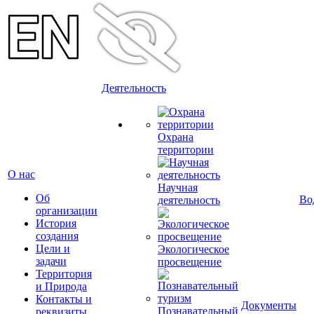
Деятельность
Охрана
территории
О нас
Научная
Об
Во
деятельность
организации
История
создания
Цели и
Экологическое
задачи
просвещение
Территория
и Природа
Контакты и
Документы
Познавательный
реквизиты