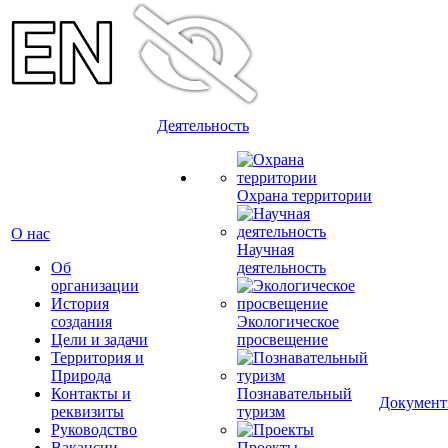
Деятельность
Охрана территории
О нас
Научная
Об
деятельность
организации
История
создания
Экологическое
Цели и задачи
просвещение
Территория и
Природа
Контакты и
Познавательный
Докумен
реквизиты
туризм
Руководство
Вакансии
Проекты