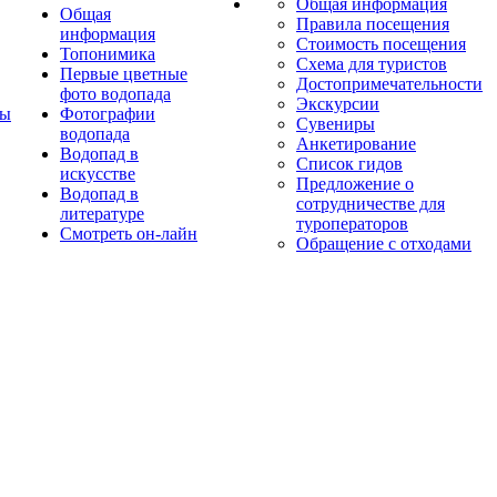
Общая информация
Общая
Правила посещения
информация
Стоимость посещения
Топонимика
Схема для туристов
Первые цветные
Достопримечательности
фото водопада
Экскурсии
ты
Фотографии
Сувениры
водопада
Анкетирование
Водопад в
Список гидов
искусстве
Предложение о
Водопад в
сотрудничестве для
литературе
туроператоров
Смотреть он-лайн
Обращение с отходами