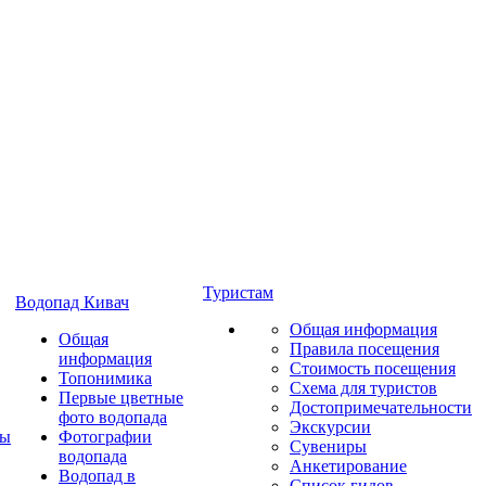
Туристам
Водопад Кивач
Общая информация
Общая
Правила посещения
информация
Стоимость посещения
Топонимика
Схема для туристов
Первые цветные
Достопримечательности
фото водопада
Экскурсии
ты
Фотографии
Сувениры
водопада
Анкетирование
Водопад в
Список гидов