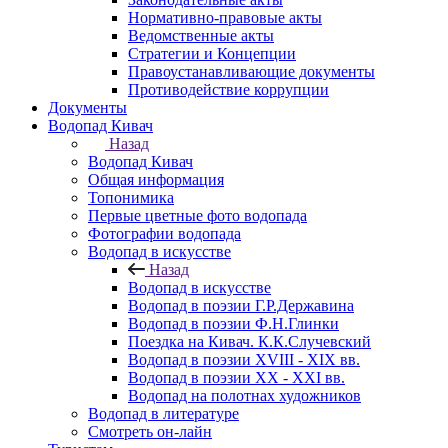
Нормативно-правовые акты
Ведомственные акты
Стратегии и Концепции
Правоустанавливающие документы
Противодействие коррупции
Документы
Водопад Кивач
Назад
Водопад Кивач
Общая информация
Топонимика
Первые цветные фото водопада
Фотографии водопада
Водопад в искусстве
Назад
Водопад в искусстве
Водопад в поэзии Г.Р.Державина
Водопад в поэзии Ф.Н.Глинки
Поездка на Кивач. К.К.Случевский
Водопад в поэзии XVIII - XIX вв.
Водопад в поэзии XX - XXI вв.
Водопад на полотнах художников
Водопад в литературе
Смотреть он-лайн