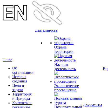
Деятельность
Охрана
территории
О нас
Научная
Об
Во
деятельность
организации
История
создания
Цели и
Экологическое
задачи
просвещение
Территория
и Природа
Контакты и
Документы
Познавательный
реквизиты