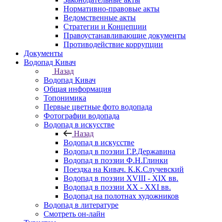
Нормативно-правовые акты
Ведомственные акты
Стратегии и Концепции
Правоустанавливающие документы
Противодействие коррупции
Документы
Водопад Кивач
Назад
Водопад Кивач
Общая информация
Топонимика
Первые цветные фото водопада
Фотографии водопада
Водопад в искусстве
Назад
Водопад в искусстве
Водопад в поэзии Г.Р.Державина
Водопад в поэзии Ф.Н.Глинки
Поездка на Кивач. К.К.Случевский
Водопад в поэзии XVIII - XIX вв.
Водопад в поэзии XX - XXI вв.
Водопад на полотнах художников
Водопад в литературе
Смотреть он-лайн