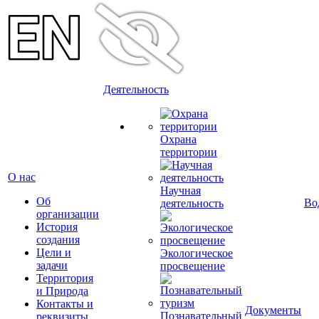
Деятельность
Охрана
территории
О нас
Научная
Об
Во
деятельность
организации
История
создания
Цели и
Экологическое
задачи
просвещение
Территория
и Природа
Контакты и
Документы
Познавательный
реквизиты