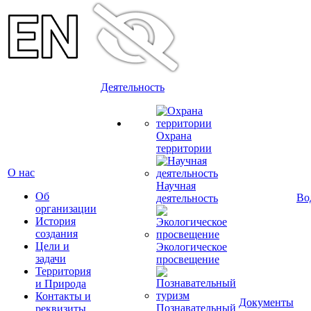
Деятельность
Охрана
территории
О нас
Научная
Об
Во
деятельность
организации
История
создания
Цели и
Экологическое
задачи
просвещение
Территория
и Природа
Контакты и
Документы
Познавательный
реквизиты