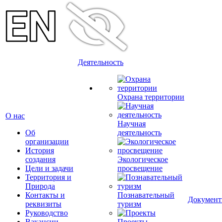
Деятельность
Охрана территории
О нас
Научная
Об
деятельность
организации
История
создания
Экологическое
Цели и задачи
просвещение
Территория и
Природа
Контакты и
Познавательный
Докумен
реквизиты
туризм
Руководство
Вакансии
Проекты