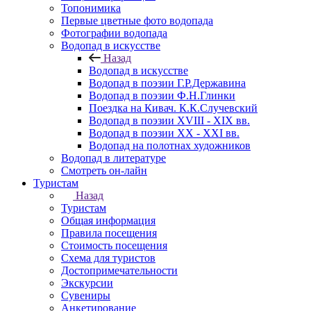
Топонимика
Первые цветные фото водопада
Фотографии водопада
Водопад в искусстве
Назад
Водопад в искусстве
Водопад в поэзии Г.Р.Державина
Водопад в поэзии Ф.Н.Глинки
Поездка на Кивач. К.К.Случевский
Водопад в поэзии XVIII - XIX вв.
Водопад в поэзии XX - XXI вв.
Водопад на полотнах художников
Водопад в литературе
Смотреть он-лайн
Туристам
Назад
Туристам
Общая информация
Правила посещения
Стоимость посещения
Схема для туристов
Достопримечательности
Экскурсии
Сувениры
Анкетирование