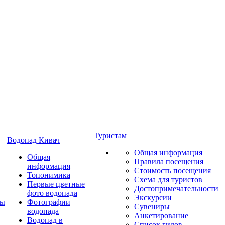
Туристам
Водопад Кивач
Общая информация
Общая
Правила посещения
информация
Стоимость посещения
Топонимика
Схема для туристов
Первые цветные
Достопримечательности
фото водопада
Экскурсии
ты
Фотографии
Сувениры
водопада
Анкетирование
Водопад в
Список гидов