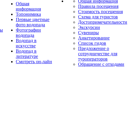
Общая информация
Общая
Правила посещения
информация
Стоимость посещения
Топонимика
Схема для туристов
Первые цветные
Достопримечательности
фото водопада
Экскурсии
ты
Фотографии
Сувениры
водопада
Анкетирование
Водопад в
Список гидов
искусстве
Предложение о
Водопад в
сотрудничестве для
литературе
туроператоров
Смотреть он-лайн
Обращение с отходами