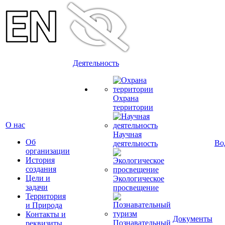
Деятельность
Охрана
территории
О нас
Научная
Об
Во
деятельность
организации
История
создания
Цели и
Экологическое
задачи
просвещение
Территория
и Природа
Контакты и
Документы
Познавательный
реквизиты