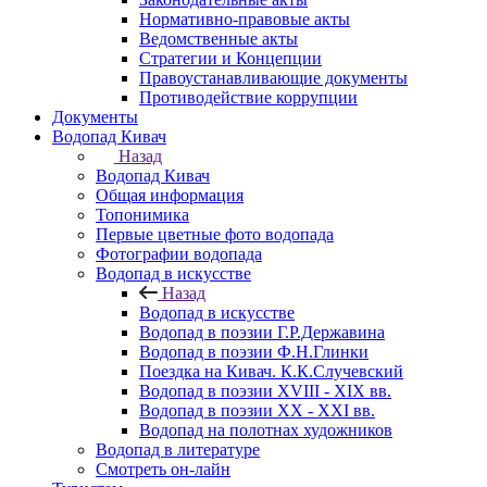
Нормативно-правовые акты
Ведомственные акты
Стратегии и Концепции
Правоустанавливающие документы
Противодействие коррупции
Документы
Водопад Кивач
Назад
Водопад Кивач
Общая информация
Топонимика
Первые цветные фото водопада
Фотографии водопада
Водопад в искусстве
Назад
Водопад в искусстве
Водопад в поэзии Г.Р.Державина
Водопад в поэзии Ф.Н.Глинки
Поездка на Кивач. К.К.Случевский
Водопад в поэзии XVIII - XIX вв.
Водопад в поэзии XX - XXI вв.
Водопад на полотнах художников
Водопад в литературе
Смотреть он-лайн