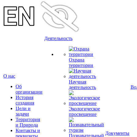
Деятельность
Охрана
территории
О нас
Научная
Об
Во
деятельность
организации
История
создания
Цели и
Экологическое
задачи
просвещение
Территория
и Природа
Контакты и
Документы
Познавательный
реквизиты