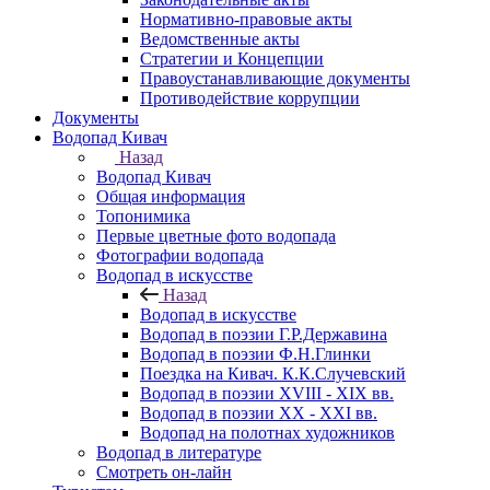
Нормативно-правовые акты
Ведомственные акты
Стратегии и Концепции
Правоустанавливающие документы
Противодействие коррупции
Документы
Водопад Кивач
Назад
Водопад Кивач
Общая информация
Топонимика
Первые цветные фото водопада
Фотографии водопада
Водопад в искусстве
Назад
Водопад в искусстве
Водопад в поэзии Г.Р.Державина
Водопад в поэзии Ф.Н.Глинки
Поездка на Кивач. К.К.Случевский
Водопад в поэзии XVIII - XIX вв.
Водопад в поэзии XX - XXI вв.
Водопад на полотнах художников
Водопад в литературе
Смотреть он-лайн