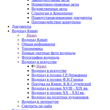
Нормативно-правовые акты
Ведомственные акты
Стратегии и Концепции
Правоустанавливающие документы
Противодействие коррупции
Документы
Водопад Кивач
Назад
Водопад Кивач
Общая информация
Топонимика
Первые цветные фото водопада
Фотографии водопада
Водопад в искусстве
Назад
Водопад в искусстве
Водопад в поэзии Г.Р.Державина
Водопад в поэзии Ф.Н.Глинки
Поездка на Кивач. К.К.Случевский
Водопад в поэзии XVIII - XIX вв.
Водопад в поэзии XX - XXI вв.
Водопад на полотнах художников
Водопад в литературе
Смотреть он-лайн