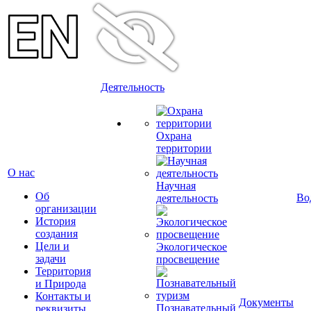
Деятельность
Охрана
территории
О нас
Научная
Об
Во
деятельность
организации
История
создания
Цели и
Экологическое
задачи
просвещение
Территория
и Природа
Контакты и
Документы
Познавательный
реквизиты