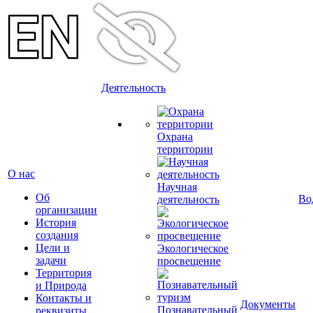
Деятельность
Охрана
территории
О нас
Научная
Об
Во
деятельность
организации
История
создания
Цели и
Экологическое
задачи
просвещение
Территория
и Природа
Контакты и
Документы
Познавательный
реквизиты