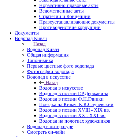
Нормативно-правовые акты
Ведомственные акты
Стратегии и Концепции
Правоустанавливающие документы
Противодействие коррупции
Документы
Водопад Кивач
Назад
Водопад Кивач
Общая информация
Топонимика
Первые цветные фото водопада
Фотографии водопада
Водопад в искусстве
Назад
Водопад в искусстве
Водопад в поэзии Г.Р.Державина
Водопад в поэзии Ф.Н.Глинки
Поездка на Кивач. К.К.Случевский
Водопад в поэзии XVIII - XIX вв.
Водопад в поэзии XX - XXI вв.
Водопад на полотнах художников
Водопад в литературе
Смотреть он-лайн