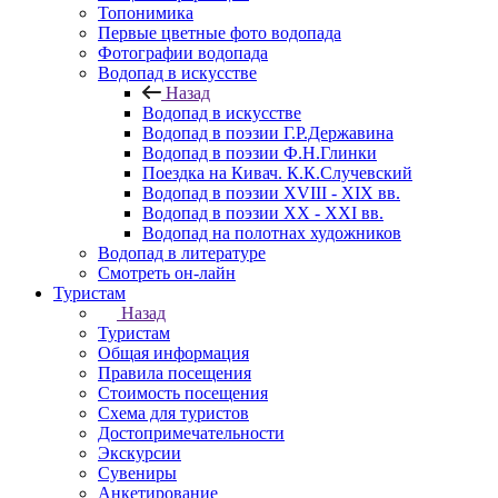
Топонимика
Первые цветные фото водопада
Фотографии водопада
Водопад в искусстве
Назад
Водопад в искусстве
Водопад в поэзии Г.Р.Державина
Водопад в поэзии Ф.Н.Глинки
Поездка на Кивач. К.К.Случевский
Водопад в поэзии XVIII - XIX вв.
Водопад в поэзии XX - XXI вв.
Водопад на полотнах художников
Водопад в литературе
Смотреть он-лайн
Туристам
Назад
Туристам
Общая информация
Правила посещения
Стоимость посещения
Схема для туристов
Достопримечательности
Экскурсии
Сувениры
Анкетирование