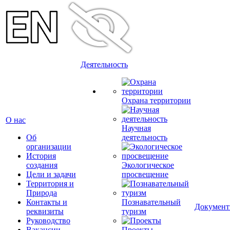
Деятельность
Охрана территории
О нас
Научная
Об
деятельность
организации
История
создания
Экологическое
Цели и задачи
просвещение
Территория и
Природа
Контакты и
Познавательный
Докумен
реквизиты
туризм
Руководство
Вакансии
Проекты