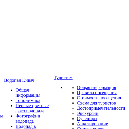
Туристам
Водопад Кивач
Общая информация
Общая
Правила посещения
информация
Стоимость посещения
Топонимика
Схема для туристов
Первые цветные
Достопримечательности
фото водопада
Экскурсии
ты
Фотографии
Сувениры
водопада
Анкетирование
Водопад в
Список гидов