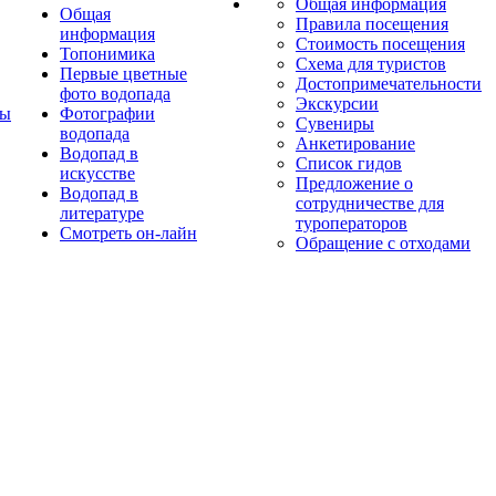
Общая информация
Общая
Правила посещения
информация
Стоимость посещения
Топонимика
Схема для туристов
Первые цветные
Достопримечательности
фото водопада
Экскурсии
ты
Фотографии
Сувениры
водопада
Анкетирование
Водопад в
Список гидов
искусстве
Предложение о
Водопад в
сотрудничестве для
литературе
туроператоров
Смотреть он-лайн
Обращение с отходами