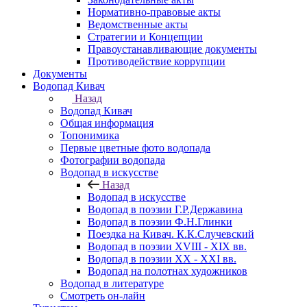
Нормативно-правовые акты
Ведомственные акты
Стратегии и Концепции
Правоустанавливающие документы
Противодействие коррупции
Документы
Водопад Кивач
Назад
Водопад Кивач
Общая информация
Топонимика
Первые цветные фото водопада
Фотографии водопада
Водопад в искусстве
Назад
Водопад в искусстве
Водопад в поэзии Г.Р.Державина
Водопад в поэзии Ф.Н.Глинки
Поездка на Кивач. К.К.Случевский
Водопад в поэзии XVIII - XIX вв.
Водопад в поэзии XX - XXI вв.
Водопад на полотнах художников
Водопад в литературе
Смотреть он-лайн