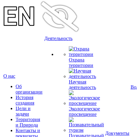
Деятельность
Охрана
территории
О нас
Научная
Об
Во
деятельность
организации
История
создания
Цели и
Экологическое
задачи
просвещение
Территория
и Природа
Контакты и
Документы
Познавательный
реквизиты