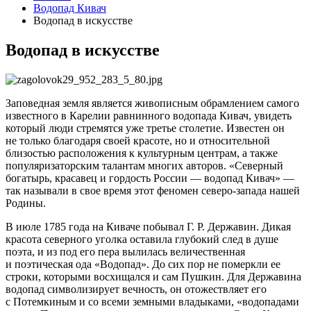
Водопад Кивач
Водопад в искусстве
Водопад в искусстве
Заповедная земля является живописным обрамлением самого
известного в Карелии равнинного водопада Кивач, увидеть
который люди стремятся уже третье столетие. Известен он
не только благодаря своей красоте, но и относительной
близостью расположения к культурным центрам, а также
популяризаторским талантам многих авторов. «Северный
богатырь, красавец и гордость России — водопад Кивач» —
так называли в свое время этот феномен северо-запада нашей
Родины.
В июле 1785 года на Киваче побывал Г. Р. Державин. Дикая
красота северного уголка оставила глубокий след в душе
поэта, и из под его пера вылилась величественная
и поэтическая ода «Водопад». До сих пор не померкли ее
строки, которыми восхищался и сам Пушкин. Для Державина
водопад символизирует вечность, он отожествляет его
с Потемкиным и со всеми земными владыками, «водопадами