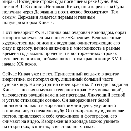
мира». Последние строки оды посвящены реке Суне. Как
писал В. Г. Базанов: «Не только Кивач, но и карельская Суна
получила через Державина поэтическое бессмертие». Тем
самым, Державин является первым и главным
популяризатором Кивача.
Поэт-декабрист Ф. Н. Глинка был очарован водопадом, образ
которого запечатлен им в поэме «Карелия». Великолепные
художественные описания водопада, олицетворяющие его
силу и красоту, вечное движение и многоликость в разные
времена года можно прочесть и в восторженных строках
путешественников, побывавших в этом краю в конце XVIII —
начале XX веков.
Сейчас Кивач уже не тот. Принесенный когда-то в жертву
энергетике, он потерял силу, лишенный большей части
сунских вод. Но не утратил своей красоты. И сегодня водопад
Кивач — поэзия и музыка северного края. Не умолкающий,
тысячелетия рвущий каменные преграды. Ликующий весной
и устало стихающий осенью. Он завораживает белой
июньской ночью и в морозный зимний день, укутанный
в причудливую снежную шубу. Он по-прежнему вдохновляет
поэтов, привлекает к себе художников и фотографов, его
снимают на видео. Изображения водопада можно увидеть
на открытках, в книгах, в выставочных залах.