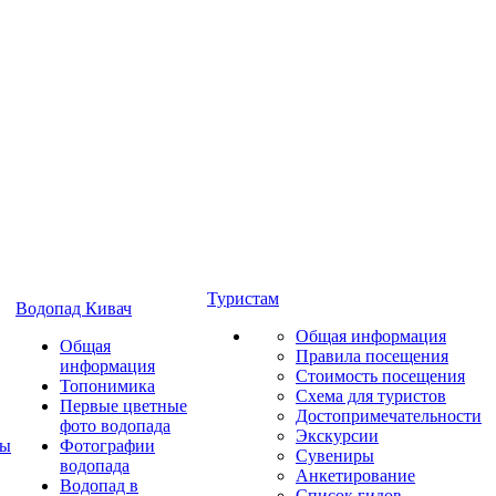
Туристам
Водопад Кивач
Общая информация
Общая
Правила посещения
информация
Стоимость посещения
Топонимика
Схема для туристов
Первые цветные
Достопримечательности
фото водопада
Экскурсии
ты
Фотографии
Сувениры
водопада
Анкетирование
Водопад в
Список гидов