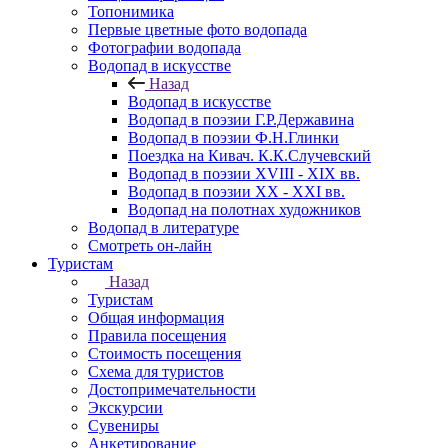
Топонимика
Первые цветные фото водопада
Фотографии водопада
Водопад в искусстве
Назад
Водопад в искусстве
Водопад в поэзии Г.Р.Державина
Водопад в поэзии Ф.Н.Глинки
Поездка на Кивач. К.К.Случевский
Водопад в поэзии XVIII - XIX вв.
Водопад в поэзии XX - XXI вв.
Водопад на полотнах художников
Водопад в литературе
Смотреть он-лайн
Туристам
Назад
Туристам
Общая информация
Правила посещения
Стоимость посещения
Схема для туристов
Достопримечательности
Экскурсии
Сувениры
Анкетирование