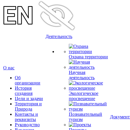
Деятельность
Охрана территории
О нас
Научная
Об
деятельность
организации
История
создания
Экологическое
Цели и задачи
просвещение
Территория и
Природа
Контакты и
Познавательный
Докумен
реквизиты
туризм
Руководство
Вакансии
Проекты