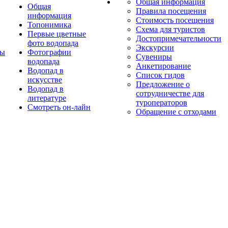
Общая информация
Общая
Правила посещения
информация
Стоимость посещения
Топонимика
Схема для туристов
Первые цветные
Достопримечательности
фото водопада
Экскурсии
ты
Фотографии
Сувениры
водопада
Анкетирование
Водопад в
Список гидов
искусстве
Предложение о
Водопад в
сотрудничестве для
литературе
туроператоров
Смотреть он-лайн
Обращение с отходами