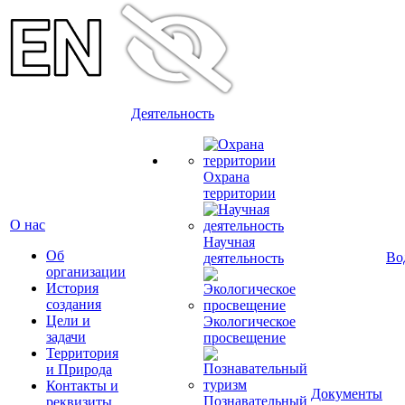
Деятельность
Охрана
территории
О нас
Научная
Об
Во
деятельность
организации
История
создания
Цели и
Экологическое
задачи
просвещение
Территория
и Природа
Контакты и
Документы
Познавательный
реквизиты