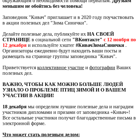
окружающим о необходимости помощи пернатым.
Друзьям
меньшим не обойтись без человека!
Заповедник "Кивач" приглашает и в 2020 году поучаствовать
в акции полезных дел "Зима Синички".
Делайте полезные дела, публикуйте их
НА СВОЕЙ
СТРАНИЦЕ
в социальной сети
"ВКонтакте"
с 12 ноября по
12 декабря
и используйте хэштег
#КивачЗимаСинички
.
Организаторы ежедневно будут находить ваши посты и
размещать на странице группы заповедника "Кивач".
Приветствуется
коллективное участие
и
фотографии
Ваших
полезных дел.
ВАЖНО, ЧТОБЫ КАК МОЖНО БОЛЬШЕ ЛЮДЕЙ
УЗНАЛО О ПРОБЛЕМЕ ПТИЦ ЗИМОЙ И О ВАШЕМ
УЧАСТИИ В АКЦИИ!
18 декабря
мы определим лучшие полезные дела и наградим
участников дипломами и призами от заповедника «Кивач»!
Все остальные участники получат благодарственные письма в
электронной форме.
Что может стать полезным делом: