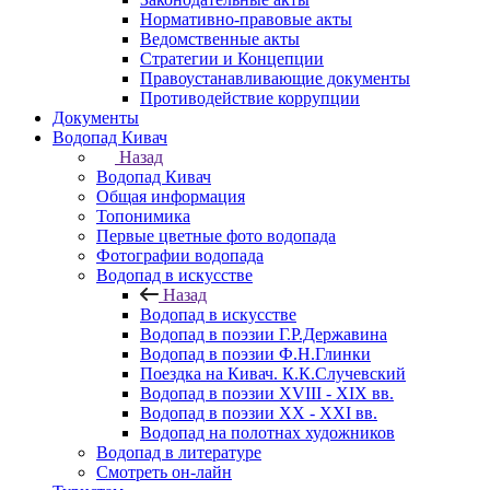
Нормативно-правовые акты
Ведомственные акты
Стратегии и Концепции
Правоустанавливающие документы
Противодействие коррупции
Документы
Водопад Кивач
Назад
Водопад Кивач
Общая информация
Топонимика
Первые цветные фото водопада
Фотографии водопада
Водопад в искусстве
Назад
Водопад в искусстве
Водопад в поэзии Г.Р.Державина
Водопад в поэзии Ф.Н.Глинки
Поездка на Кивач. К.К.Случевский
Водопад в поэзии XVIII - XIX вв.
Водопад в поэзии XX - XXI вв.
Водопад на полотнах художников
Водопад в литературе
Смотреть он-лайн