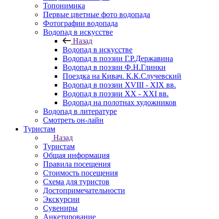
Топонимика
Первые цветные фото водопада
Фотографии водопада
Водопад в искусстве
Назад
Водопад в искусстве
Водопад в поэзии Г.Р.Державина
Водопад в поэзии Ф.Н.Глинки
Поездка на Кивач. К.К.Случевский
Водопад в поэзии XVIII - XIX вв.
Водопад в поэзии XX - XXI вв.
Водопад на полотнах художников
Водопад в литературе
Смотреть он-лайн
Туристам
Назад
Туристам
Общая информация
Правила посещения
Стоимость посещения
Схема для туристов
Достопримечательности
Экскурсии
Сувениры
Анкетирование