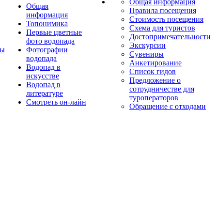
Общая информация
Общая
Правила посещения
информация
Стоимость посещения
Топонимика
Схема для туристов
Первые цветные
Достопримечательности
фото водопада
Экскурсии
ты
Фотографии
Сувениры
водопада
Анкетирование
Водопад в
Список гидов
искусстве
Предложение о
Водопад в
сотрудничестве для
литературе
туроператоров
Смотреть он-лайн
Обращение с отходами