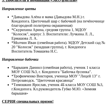
3. Победители в номинации «ЭКО фэнтази»
Направление цветы
*Давыдова Алёна и мама (Давыдова М.Н.) г.
Кондопога. Цветочный шар с бабочкой (на печёночнице
благородной политрена окрашенная)
*Скурихина Арина, средняя группа 1, МДОУ
"Колосок", корпус 3. Воспитатели: Лучкина Л. Л.,
Ермашова Л. А.
*Молчин Иван (семейная работа). МДОУ Детский сад №
20 "Колосок" (младшая группа), г. Кондопога
Воспитатель Томашева Н.С.
Направление бабочки
*Барышев Даниил (семейная работа), ученик 1 класса
МОУ СОШ №3, г. Кондопога "Бабочка бусинка".
*Трофимченко Виктория, ученица МОУ "Лицей 13" г.
Петрозаводск. "Цветочная красавица"
*Тимошкин Ярослав, ученик 4Б класса МОУ СОШ №3,
г.Кондопога. Кл.руководитель Губко М.Ю. «Зимняя
барышня»
СЕРИЯ специальных призов!