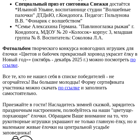
Специальный приз от снеговика Снежки
достаётся
*Ильиной Ульяне, воспитаннице студии "Волшебные
палочки" ДТДиЮ, г.Кондопога. Педагог: Гильзунова
В.В. "Фонарик с волшебством"
*Семье Алексахина Германа. "Павлиноглазка рыжая" г.
Кондопога, МДОУ № 20 «Колосок» корпус 3, младшая
группа № 8. Воспитатель: Соколова Л.А.
Фотоальбом
творческого конкурса новогодних игрушек для
ёлочки «Цветов и бабочек прекрасный хоровод украсит ёлку в
Новый год»» (октябрь - декабрь 2025 г.) можно посмотреть
по
ссылке
.
Все те, кто не нашел себя в списке победителей - не
огорчайтесь! Вы большие молодцы! Форму сертификата
участника можно скачать
по ссылке
и заполнить
самостоятельно.
Приезжайте в гости! Насладитесь зимней сказкой, зарядитесь
праздничным настроением, полюбуйтесь на наши "цветуще-
порхающие" ёлочки. Обращаем Ваше внимание на то, что
рукотворные игрушки украшают не только главную ёлку, но и
маленькие живые ёлочки на центральной усадьбе
заповедника!