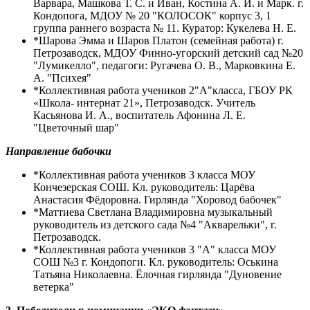
Варвара, Машкова Т. С. и Иван, Костина А. И. и Марк. г.
Кондопога, МДОУ № 20 "КОЛОСОК" корпус 3, 1
группа раннего возраста № 11. Куратор: Кукелева Н. Е.
*Шарова Эмма и Шаров Платон (семейная работа) г.
Петрозаводск, МДОУ Финно-угорский детский сад №20
"Лумикелло", педагоги: Ругачева О. В., Марковкина Е.
А. "Психея"
*Коллективная работа учеников 2"А"класса, ГБОУ РК
«Школа- интернат 21», Петрозаводск. Учитель
Касьянова И. А., воспитатель Афонина Л. Е.
"Цветочный шар"
Направление бабочки
*Коллективная работа учеников 3 класса МОУ
Кончезерская СОШ. Кл. руководитель: Царёва
Анастасия Фёдоровна. Гирлянда "Хоровод бабочек"
*Маттиева Светлана Владимировна музыкальный
руководитель из детского сада №4 "Акварельки", г.
Петрозаводск.
*Коллективная работа учеников 3 "А" класса МОУ
СОШ №3 г. Кондопоги. Кл. руководитель: Оськина
Татьяна Николаевна. Ёлочная гирлянда "Дуновение
ветерка"