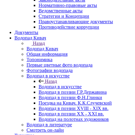
Нормативно-правовые акты
Ведомственные акты
Стратегии и Концепции
Правоустанавливающие документы
Противодействие коррупции
Документы
Водопад Кивач
Назад
Водопад Кивач
Общая информация
Топонимика
Первые цветные фото водопада
Фотографии водопада
Водопад в искусстве
Назад
Водопад в искусстве
Водопад в поэзии Г.Р.Державина
Водопад в поэзии Ф.Н.Глинки
Поездка на Кивач. К.К.Случевский
Водопад в поэзии XVIII - XIX вв.
Водопад в поэзии XX - XXI вв.
Водопад на полотнах художников
Водопад в литературе
Смотреть он-лайн