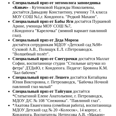
Специальный приз
от энтомолога
заповедника
«Кивач»
- Кутенковой Надежды Николаевны,
достаётся Давыдову Константину, ученику 7А класса
МОУ СОШ №1,г. Кондопога. "Редкий Махаон".
Специальный приз от Бабы Яги
достаётся Пуршевой
Арине, ученицы МОУ СОШ №7,
г.Кондопога "Карелочка" (зимний вариант павлиний
глаз).
Специальный приз от Деда Мороза
достаётся сотрудникам МДОУ «Детский сад №98»
Суховой А.В., Полищук Е.Л. г.Петрозаводск.
"Волшебный полёт".
Специальный приз от Снегурочки
достаётся Маллат
Софии, воспитаннице студии "Стильные штучки из
фетра" ДТДиЮ, г. Кондопога. Педагог: Бровина К.М.
"Бал бабочек"
Специальный приз от Лешего
достаётся Китайцева
Юлия Викторовна, г. Петрозаводск, "Бабочка Ночной
павлиний глаз малый"
Специальный приз от Тайгуши
достаётся
*Статыгиной Елене Анатольевне, г. Петрозаводск,
МДОУ Д/С № 108 "Снежинка". "Павлиний глаз".
*Акатова Евангелина (семейная работа), воспитанница
МДОУ Детский сад № 20 «Колосок», 14 корпус. г.
Кондопога. Воспитатель: Нетрусова А.В. «Махаон»