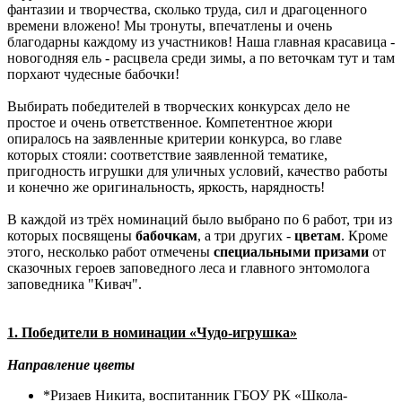
фантазии и творчества, сколько труда, сил и драгоценного
времени вложено! Мы тронуты, впечатлены и очень
благодарны каждому из участников! Наша главная красавица -
новогодняя ель - расцвела среди зимы, а по веточкам тут и там
порхают чудесные бабочки!
Выбирать победителей в творческих конкурсах дело не
простое и очень ответственное. Компетентное жюри
опиралось на заявленные критерии конкурса, во главе
которых стояли: соответствие заявленной тематике,
пригодность игрушки для уличных условий, качество работы
и конечно же оригинальность, яркость, нарядность!
В каждой из трёх номинаций было выбрано по 6 работ, три из
которых посвящены
бабочкам
, а три других -
цветам
. Кроме
этого, несколько работ отмечены
специальными призами
от
сказочных героев заповедного леса и главного энтомолога
заповедника "Кивач".
1. Победители в номинации «Чудо-игрушка»
Направление цветы
*Ризаев Никита, воспитанник ГБОУ РК «Школа-