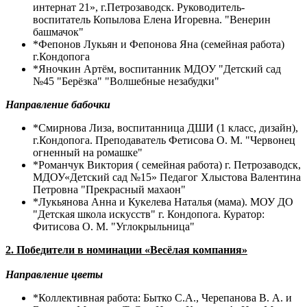
интернат 21», г.Петрозаводск. Руководитель-
воспитатель Копылова Елена Игоревна. "Венерин
башмачок"
*Фепонов Лукьян и Фепонова Яна (семейная работа)
г.Кондопога
*Яночкин Артём, воспитанник МДОУ "Детский сад
№45 "Берёзка" "Волшебные незабудки"
Направление бабочки
*Смирнова Лиза, воспитанница ДШИ (1 класс, дизайн),
г.Кондопога. Преподаватель Фетисова О. М. "Червонец
огненный на ромашке"
*Романчук Виктория ( семейная работа) г. Петрозаводск,
МДОУ«Детский сад №15» Педагог Хлыстова Валентина
Петровна "Прекрасный махаон"
*Лукьянова Анна и Кукелева Наталья (мама). МОУ ДО
"Детская школа искусств" г. Кондопога. Куратор:
Фитисова О. М. "Углокрыльница"
2. Победители в номинации «Весёлая компания»
Направление цветы
*Коллективная работа: Бытко С.А., Черепанова В. А. и