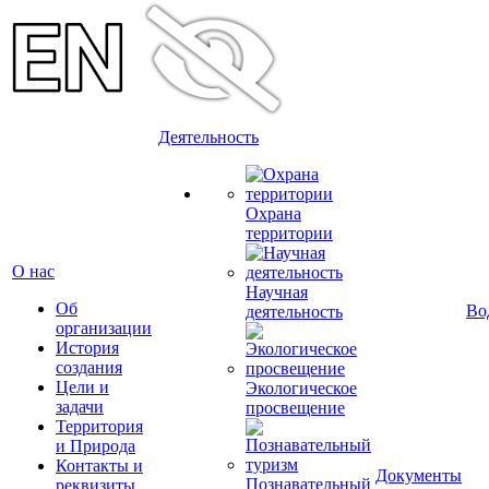
Деятельность
Охрана
территории
О нас
Научная
Об
Во
деятельность
организации
История
создания
Цели и
Экологическое
задачи
просвещение
Территория
и Природа
Контакты и
Документы
Познавательный
реквизиты