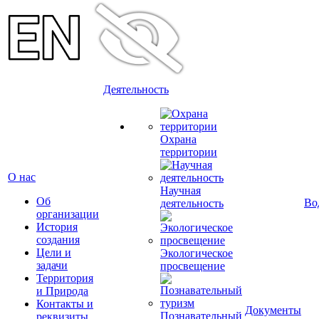
Деятельность
Охрана
территории
О нас
Научная
Об
Во
деятельность
организации
История
создания
Цели и
Экологическое
задачи
просвещение
Территория
и Природа
Контакты и
Документы
Познавательный
реквизиты