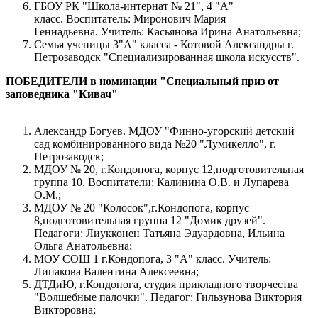
ГБОУ РК "Школа-интернат № 21", 4 "А"
класс. Воспитатель: Миронович Мария
Геннадьевна. Учитель: Касьянова Ирина Анатольевна;
Семья ученицы 3"А" класса - Котовой Александры г.
Петрозаводск "Специализированная школа искусств".
ПОБЕДИТЕЛИ в номинации "Специальный приз от
заповедника "Кивач"
Александр Богуев. МДОУ "Финно-угорский детский
сад комбинированного вида №20 "Лумикелло", г.
Петрозаводск;
МДОУ № 20, г.Кондопога, корпус 12,подготовительная
группа 10. Воспитатели: Калинина О.В. и Лупарева
О.М.;
МДОУ № 20 "Колосок",г.Кондопога, корпус
8,подготовительная группа 12 "Домик друзей".
Педагоги: Лиукконен Татьяна Эдуардовна, Ильина
Ольга Анатольевна;
МОУ СОШ 1 г.Кондопога, 3 "А" класс. Учитель:
Липакова Валентина Алексеевна;
ДТДиЮ, г.Кондопога, студия прикладного творчества
"Волшебные палочки". Педагог: Гильзунова Виктория
Викторовна;