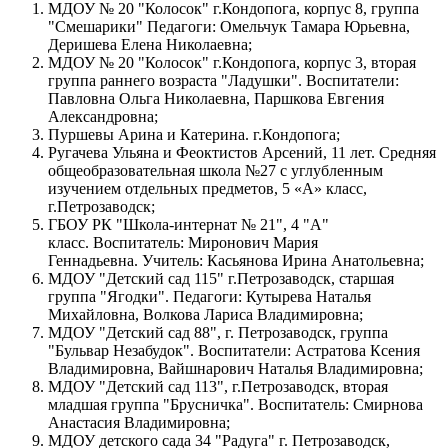
МДОУ № 20 "Колосок" г.Кондопога, корпус 8, группа
"Смешарики" Педагоги: Омельчук Тамара Юрьевна,
Деришева Елена Николаевна;
МДОУ № 20 "Колосок" г.Кондопога, корпус 3, вторая
группа раннего возраста "Ладушки". Воспитатели:
Павловна Ольга Николаевна, Паршкова Евгения
Александровна;
Пуршевы Арина и Катерина. г.Кондопога;
Ругачева Ульяна и Феоктистов Арсений, 11 лет. Средняя
общеобразовательная школа №27 с углубленным
изучением отдельных предметов, 5 «А» класс,
г.Петрозаводск;
ГБОУ РК "Школа-интернат № 21", 4 "А"
класс. Воспитатель: Миронович Мария
Геннадьевна. Учитель: Касьянова Ирина Анатольевна;
МДОУ "Детский сад 115" г.Петрозаводск, старшая
группа "Ягодки". Педагоги: Кутырева Наталья
Михайловна, Волкова Лариса Владимировна;
МДОУ "Детский сад 88", г. Петрозаводск, группа
"Бульвар Незабудок". Воспитатели: Астратова Ксения
Владимировна, Вайшнарович Наталья Владимировна;
МДОУ "Детский сад 113", г.Петрозаводск, вторая
младшая группа "Брусничка". Воспитатель: Смирнова
Анастасия Владимировна;
МДОУ детского сада 34 "Радуга" г. Петрозаводск,