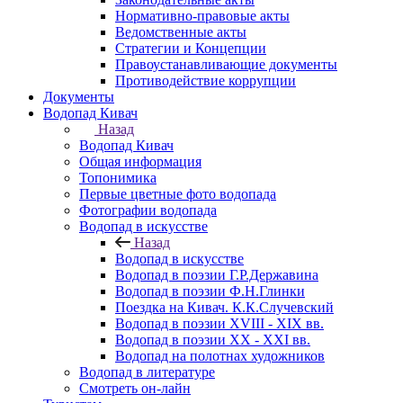
Нормативно-правовые акты
Ведомственные акты
Стратегии и Концепции
Правоустанавливающие документы
Противодействие коррупции
Документы
Водопад Кивач
Назад
Водопад Кивач
Общая информация
Топонимика
Первые цветные фото водопада
Фотографии водопада
Водопад в искусстве
Назад
Водопад в искусстве
Водопад в поэзии Г.Р.Державина
Водопад в поэзии Ф.Н.Глинки
Поездка на Кивач. К.К.Случевский
Водопад в поэзии XVIII - XIX вв.
Водопад в поэзии XX - XXI вв.
Водопад на полотнах художников
Водопад в литературе
Смотреть он-лайн