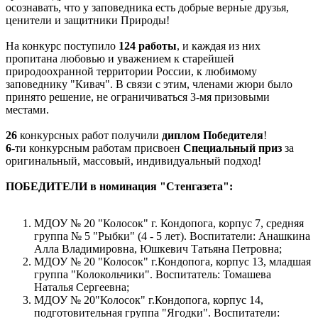
осознавать, что у заповедника есть добрые верные друзья,
ценители и защитники Природы!
На конкурс поступило
124 работы
, и каждая из них
пропитана любовью и уважением к старейшей
природоохранной территории России, к любимому
заповеднику "Кивач". В связи с этим, членами жюри было
принято решение, не ограничиваться 3-мя призовыми
местами.
26
конкурсных работ получили
диплом Победителя
!
6
-ти конкурсным работам присвоен
Специальный приз
за
оригинальный, массовый, индивидуальный подход!
ПОБЕДИТЕЛИ в номинация "Стенгазета":
МДОУ № 20 "Колосок" г. Кондопога, корпус 7, средняя
группа № 5 "Рыбки" (4 - 5 лет). Воспитатели: Анашкина
Алла Владимировна, Юшкевич Татьяна Петровна;
МДОУ № 20 "Колосок" г.Кондопога, корпус 13, младшая
группа "Колокольчики". Воспитатель: Томашева
Наталья Сергеевна;
МДОУ № 20"Колосок" г.Кондопога, корпус 14,
подготовительная группа "Ягодки". Воспитатели: